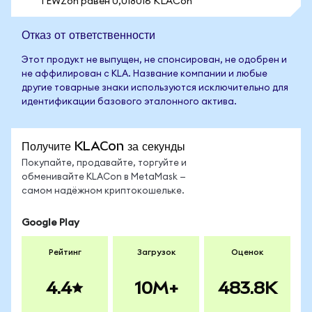
1 EWZon равен 0,018016 KLACon
Отказ от ответственности
Этот продукт не выпущен, не спонсирован, не одобрен и
не аффилирован с KLA. Название компании и любые
другие товарные знаки используются исключительно для
идентификации базового эталонного актива.
Получите KLACon за секунды
Покупайте, продавайте, торгуйте и
обменивайте KLACon в MetaMask —
самом надёжном криптокошельке.
Google Play
Рейтинг
Загрузок
Оценок
4.4
10M+
483.8K