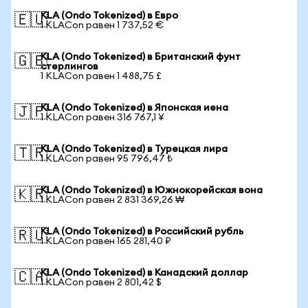
KLA (Ondo Tokenized) в Евро
🇪🇺
1 KLACon равен 1 737,52 €
KLA (Ondo Tokenized) в Британский фунт
🇬🇧
стерлингов
1 KLACon равен 1 488,75 £
KLA (Ondo Tokenized) в Японская иена
🇯🇵
1 KLACon равен 316 767,1 ¥
KLA (Ondo Tokenized) в Турецкая лира
🇹🇷
1 KLACon равен 95 796,47 ₺
KLA (Ondo Tokenized) в Южнокорейская вона
🇰🇷
1 KLACon равен 2 831 369,26 ₩
KLA (Ondo Tokenized) в Российский рубль
🇷🇺
1 KLACon равен 165 281,40 ₽
KLA (Ondo Tokenized) в Канадский доллар
🇨🇦
1 KLACon равен 2 801,42 $