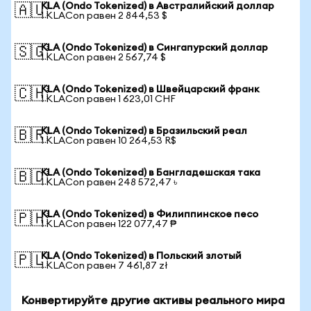
KLA (Ondo Tokenized) в Австралийский доллар
🇦🇺
1 KLACon равен 2 844,53 $
KLA (Ondo Tokenized) в Сингапурский доллар
🇸🇬
1 KLACon равен 2 567,74 $
KLA (Ondo Tokenized) в Швейцарский франк
🇨🇭
1 KLACon равен 1 623,01 CHF
KLA (Ondo Tokenized) в Бразильский реал
🇧🇷
1 KLACon равен 10 264,53 R$
KLA (Ondo Tokenized) в Бангладешская така
🇧🇩
1 KLACon равен 248 572,47 ৳
KLA (Ondo Tokenized) в Филиппинское песо
🇵🇭
1 KLACon равен 122 077,47 ₱
KLA (Ondo Tokenized) в Польский злотый
🇵🇱
1 KLACon равен 7 461,87 zł
Конвертируйте другие активы реального мира