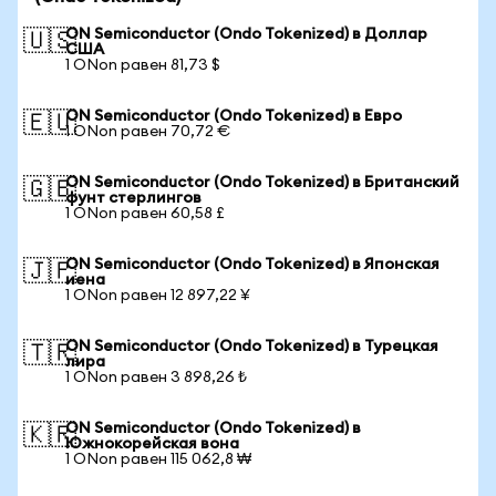
ON Semiconductor (Ondo Tokenized) в Доллар
🇺🇸
США
1 ONon равен 81,73 $
ON Semiconductor (Ondo Tokenized) в Евро
🇪🇺
1 ONon равен 70,72 €
ON Semiconductor (Ondo Tokenized) в Британский
🇬🇧
фунт стерлингов
1 ONon равен 60,58 £
ON Semiconductor (Ondo Tokenized) в Японская
🇯🇵
иена
1 ONon равен 12 897,22 ¥
ON Semiconductor (Ondo Tokenized) в Турецкая
🇹🇷
лира
1 ONon равен 3 898,26 ₺
ON Semiconductor (Ondo Tokenized) в
🇰🇷
Южнокорейская вона
1 ONon равен 115 062,8 ₩