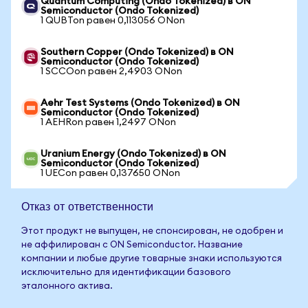
Quantum Computing (Ondo Tokenized) в ON
Semiconductor (Ondo Tokenized)
1 QUBTon равен 0,113056 ONon
Southern Copper (Ondo Tokenized) в ON
Semiconductor (Ondo Tokenized)
1 SCCOon равен 2,4903 ONon
Aehr Test Systems (Ondo Tokenized) в ON
Semiconductor (Ondo Tokenized)
1 AEHRon равен 1,2497 ONon
Uranium Energy (Ondo Tokenized) в ON
Semiconductor (Ondo Tokenized)
1 UECon равен 0,137650 ONon
Отказ от ответственности
Этот продукт не выпущен, не спонсирован, не одобрен и
не аффилирован с ON Semiconductor. Название
компании и любые другие товарные знаки используются
исключительно для идентификации базового
эталонного актива.