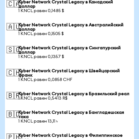
Kyber Network Crystal Legacy в Канадский
🇨🇦
доллар
1 KNCL равен 0,1485 $
Kyber Network Crystal Legacy в Австралийский
🇦🇺
доллар
1 KNCL равен 0,1505 $
Kyber Network Crystal Legacy в Сингапурский
🇸🇬
доллар
1 KNCL равен 0,1357 $
Kyber Network Crystal Legacy в Швейцарский
🇨🇭
франк
1 KNCL равен 0,0858 CHF
Kyber Network Crystal Legacy в Бразильский реал
🇧🇷
1 KNCL равен 0,5413 R$
Kyber Network Crystal Legacy в Бангладешская
🇧🇩
така
1 KNCL равен 13,11 ৳
Kyber Network Crystal Legacy в Филиппинское
🇵🇭