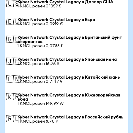
Kyber Network Crystal Legacy в Доллар США
🇺🇸
1 KNCL равен 0,1059 $
Kyber Network Crystal Legacy в Евро
🇪🇺
1 KNCL равен 0,0919 €
Kyber Network Crystal Legacy в Британский фунт
🇬🇧
стерлингов
1 KNCL равен 0,0788 £
Kyber Network Crystal Legacy в Японская иена
🇯🇵
1 KNCL равен 16,76 ¥
Kyber Network Crystal Legacy в Китайский юань
🇨🇳
1 KNCL равен 0,7147 ¥
Kyber Network Crystal Legacy в Южнокорейская
🇰🇷
вона
1 KNCL равен 149,99 ₩
Kyber Network Crystal Legacy в Российский рубль
🇷🇺
1 KNCL равен 8,70 ₽