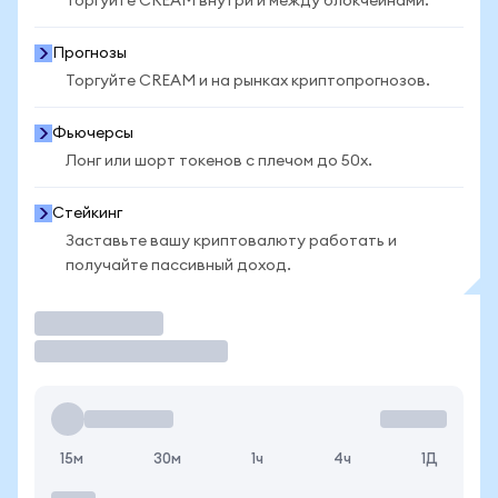
Торгуйте CREAM внутри и между блокчейнами.
Прогнозы
Торгуйте CREAM и на рынках криптопрогнозов.
Фьючерсы
Лонг или шорт токенов с плечом до 50x.
Стейкинг
Заставьте вашу криптовалюту работать и
получайте пассивный доход.
Торговать
15м
30м
1ч
4ч
1Д