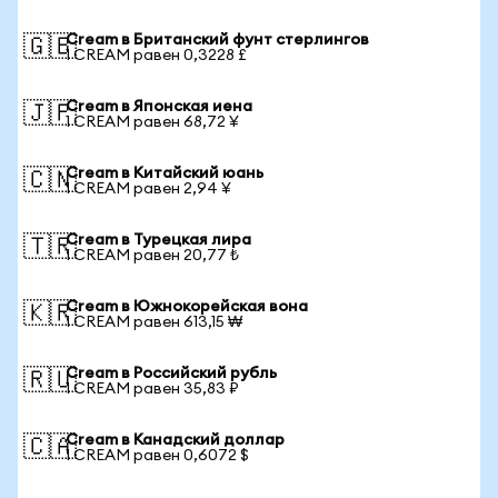
Cream в Британский фунт стерлингов
🇬🇧
1 CREAM равен 0,3228 £
Cream в Японская иена
🇯🇵
1 CREAM равен 68,72 ¥
Cream в Китайский юань
🇨🇳
1 CREAM равен 2,94 ¥
Cream в Турецкая лира
🇹🇷
1 CREAM равен 20,77 ₺
Cream в Южнокорейская вона
🇰🇷
1 CREAM равен 613,15 ₩
Cream в Российский рубль
🇷🇺
1 CREAM равен 35,83 ₽
Cream в Канадский доллар
🇨🇦
1 CREAM равен 0,6072 $