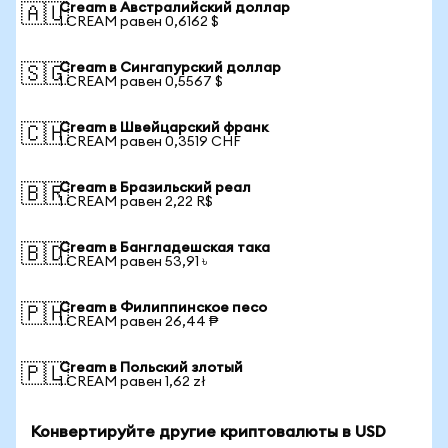
Cream в Австралийский доллар
🇦🇺
1 CREAM равен 0,6162 $
Cream в Сингапурский доллар
🇸🇬
1 CREAM равен 0,5567 $
Cream в Швейцарский франк
🇨🇭
1 CREAM равен 0,3519 CHF
Cream в Бразильский реал
🇧🇷
1 CREAM равен 2,22 R$
Cream в Бангладешская така
🇧🇩
1 CREAM равен 53,91 ৳
Cream в Филиппинское песо
🇵🇭
1 CREAM равен 26,44 ₱
Cream в Польский злотый
🇵🇱
1 CREAM равен 1,62 zł
Конвертируйте другие криптовалюты в USD