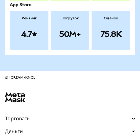
App Store
Рейтинг
Загрузок
Оценок
4.7
50M+
75.8K
CREAM/KNCL
Нижний колонтитул сайта MetaMask
Торговать
Торговля
Деньги
Swaps
Покупайте