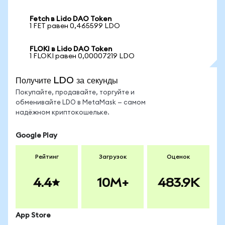
Fetch в Lido DAO Token
1 FET равен 0,465599 LDO
FLOKI в Lido DAO Token
1 FLOKI равен 0,00007219 LDO
Получите LDO за секунды
Покупайте, продавайте, торгуйте и
обменивайте LDO в MetaMask — самом
надёжном криптокошельке.
Google Play
Рейтинг
Загрузок
Оценок
4.4
10M+
483.9K
App Store