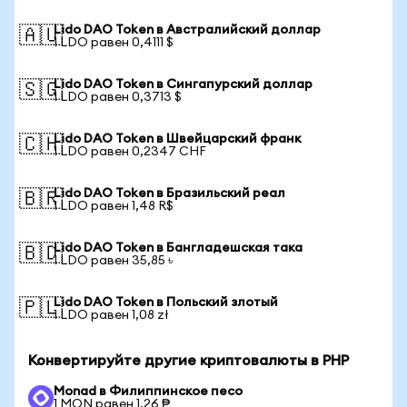
Lido DAO Token в Австралийский доллар
🇦🇺
1 LDO равен 0,4111 $
Lido DAO Token в Сингапурский доллар
🇸🇬
1 LDO равен 0,3713 $
Lido DAO Token в Швейцарский франк
🇨🇭
1 LDO равен 0,2347 CHF
Lido DAO Token в Бразильский реал
🇧🇷
1 LDO равен 1,48 R$
Lido DAO Token в Бангладешская така
🇧🇩
1 LDO равен 35,85 ৳
Lido DAO Token в Польский злотый
🇵🇱
1 LDO равен 1,08 zł
Конвертируйте другие криптовалюты в PHP
Monad в Филиппинское песо
1 MON равен 1,26 ₱