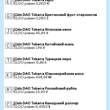
Lido DAO Token в Евро
🇪🇺
1 LDO равен 0,2513 €
Lido DAO Token в Британский фунт стерлингов
🇬🇧
1 LDO равен 0,2153 £
Lido DAO Token в Японская иена
🇯🇵
1 LDO равен 45,84 ¥
Lido DAO Token в Китайский юань
🇨🇳
1 LDO равен 1,96 ¥
Lido DAO Token в Турецкая лира
🇹🇷
1 LDO равен 13,86 ₺
Lido DAO Token в Южнокорейская вона
🇰🇷
1 LDO равен 408,98 ₩
Lido DAO Token в Российский рубль
🇷🇺
1 LDO равен 23,90 ₽
Lido DAO Token в Канадский доллар
🇨🇦
1 LDO равен 0,4053 $