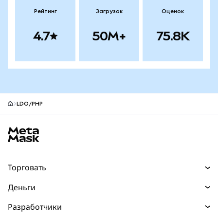
Рейтинг
Загрузок
Оценок
4.7
50M+
75.8K
LDO/PHP
Нижний колонтитул сайта MetaMask
Торговать
Торговля
Деньги
Swaps
Покупайте
Разработчики
Прогнозы
НОВИНКА
Карта
Документация для разработчиков