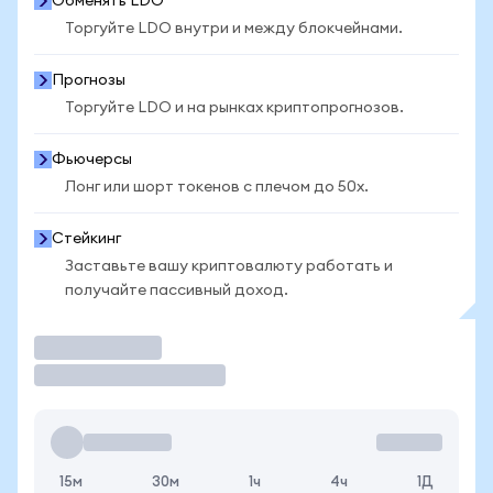
Обменять LDO
Торгуйте LDO внутри и между блокчейнами.
Прогнозы
Торгуйте LDO и на рынках криптопрогнозов.
Фьючерсы
Лонг или шорт токенов с плечом до 50x.
Стейкинг
Заставьте вашу криптовалюту работать и
получайте пассивный доход.
Торговать
15м
30м
1ч
4ч
1Д