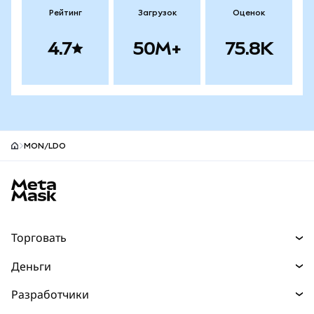
Рейтинг
Загрузок
Оценок
4.7
50M+
75.8K
MON/LDO
Нижний колонтитул сайта MetaMask
Торговать
Торговля
Деньги
Swaps
Покупайте
Разработчики
Прогнозы
НОВИНКА
Карта
Документация для разработчиков