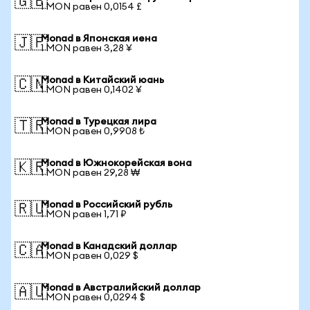
🇬🇧
1 MON равен 0,0154 £
Monad в Японская иена
🇯🇵
1 MON равен 3,28 ¥
Monad в Китайский юань
🇨🇳
1 MON равен 0,1402 ¥
Monad в Турецкая лира
🇹🇷
1 MON равен 0,9908 ₺
Monad в Южнокорейская вона
🇰🇷
1 MON равен 29,28 ₩
Monad в Российский рубль
🇷🇺
1 MON равен 1,71 ₽
Monad в Канадский доллар
🇨🇦
1 MON равен 0,029 $
Monad в Австралийский доллар
🇦🇺
1 MON равен 0,0294 $