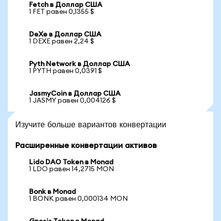
Fetch в Доллар США
1 FET равен 0,1355 $
DeXe в Доллар США
1 DEXE равен 2,24 $
Pyth Network в Доллар США
1 PYTH равен 0,0391 $
JasmyCoin в Доллар США
1 JASMY равен 0,004126 $
Изучите больше вариантов конвертации
Расширенные конвертации активов
Lido DAO Token в Monad
1 LDO равен 14,2715 MON
Bonk в Monad
1 BONK равен 0,000134 MON