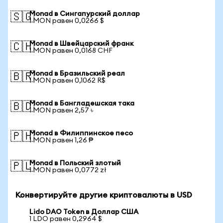
Monad в Сингапурский доллар
🇸🇬
1 MON равен 0,0266 $
Monad в Швейцарский франк
🇨🇭
1 MON равен 0,0168 CHF
Monad в Бразильский реал
🇧🇷
1 MON равен 0,1062 R$
Monad в Бангладешская така
🇧🇩
1 MON равен 2,57 ৳
Monad в Филиппинское песо
🇵🇭
1 MON равен 1,26 ₱
Monad в Польский злотый
🇵🇱
1 MON равен 0,0772 zł
Конвертируйте другие криптовалюты в USD
Lido DAO Token в Доллар США
1 LDO равен 0,2964 $