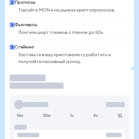
Прогнозы
Торгуйте MON и на рынках криптопрогнозов.
Фьючерсы
Лонг или шорт токенов с плечом до 50x.
Стейкинг
Заставьте вашу криптовалюту работать и
получайте пассивный доход.
Торговать
15м
30м
1ч
4ч
1Д