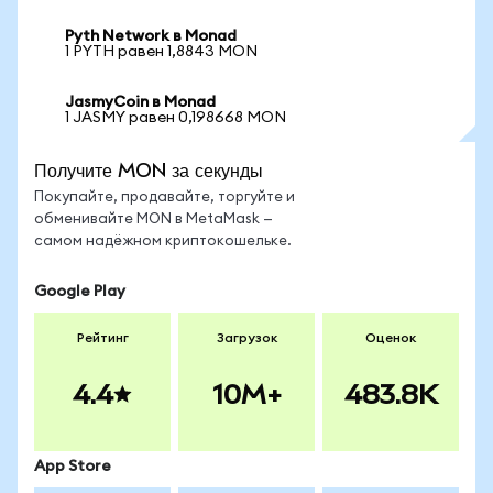
Pyth Network в Monad
1 PYTH равен 1,8843 MON
JasmyCoin в Monad
1 JASMY равен 0,198668 MON
Получите MON за секунды
Покупайте, продавайте, торгуйте и
обменивайте MON в MetaMask —
самом надёжном криптокошельке.
Google Play
Рейтинг
Загрузок
Оценок
4.4
10M+
483.8K
App Store