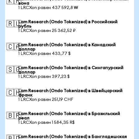
🇰🇷
вона
1 LRCXon равен 437 592,8 ₩
Lam Research (Ondo Tokenized) в Российский
🇷🇺
рубль
1 LRCXon равен 25 362,52 ₽
Lam Research (Ondo Tokenized) в Канадский
🇨🇦
доллар
1 LRCXon равен 433,77 $
Lam Research (Ondo Tokenized) в Сингапурский
🇸🇬
доллар
1 LRCXon равен 397,23 $
Lam Research (Ondo Tokenized) в Швейцарский
🇨🇭
франк
1 LRCXon равен 251,19 CHF
Lam Research (Ondo Tokenized) в Бразильский
🇧🇷
реал
1 LRCXon равен 1 584,35 R$
Lam Research (Ondo Tokenized) в Бангладешская