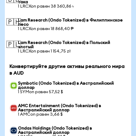
🇧🇩
така
1 LRCXon равен 38 360,86 ৳
Lam Research (Ondo Tokenized) в Филиппинское
🇵🇭
песо
1 LRCXon равен 18 868,40 ₱
Lam Research (Ondo Tokenized) в Польский
🇵🇱
злотый
1 LRCXon равен 1 154,75 zł
Конвертируйте другие активы реального мира
в AUD
Symbotic (Ondo Tokenized) в Австралийский
доллар
1 SYMon равен 57,52 $
AMC Entertainment (Ondo Tokenized) в
Австралийский доллар
1 AMCon равен 3,66 $
Ondas Holdings (Ondo Tokenized) в
Австралийский доллар