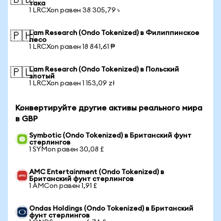
🇧🇩
така
1 LRCXon равен 38 305,79 ৳
Lam Research (Ondo Tokenized) в Филиппинское
🇵🇭
песо
1 LRCXon равен 18 841,61 ₱
Lam Research (Ondo Tokenized) в Польский
🇵🇱
злотый
1 LRCXon равен 1 153,09 zł
Конвертируйте другие активы реального мира
в GBP
Symbotic (Ondo Tokenized) в Британский фунт
стерлингов
1 SYMon равен 30,08 £
AMC Entertainment (Ondo Tokenized) в
Британский фунт стерлингов
1 AMCon равен 1,91 £
Ondas Holdings (Ondo Tokenized) в Британский
фунт стерлингов