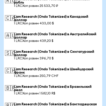
🇷🇺
рубль
1 LRCXon равен 25 533,70 ₽
Lam Research (Ondo Tokenized) в Канадский
🇨🇦
доллар
1 LRCXon равен 433,00 $
Lam Research (Ondo Tokenized) в Австралийский
🇦🇺
доллар
1 LRCXon равен 439,20 $
Lam Research (Ondo Tokenized) в Сингапурский
🇸🇬
доллар
1 LRCXon равен 396,70 $
Lam Research (Ondo Tokenized) в Швейцарский
🇨🇭
франк
1 LRCXon равен 250,79 CHF
Lam Research (Ondo Tokenized) в Бразильский
🇧🇷
реал
1 LRCXon равен 1 582,10 R$
Lam Research (Ondo Tokenized) в Бангладешская