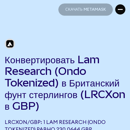
СКАЧАТЬ METAMASK
СКАЧАТЬ METAMASK
Конвертировать Lam
Research (Ondo
Tokenized) в Британский
фунт стерлингов (LRCXon
в GBP)
LRCXON/GBP: 1 LAM RESEARCH (ONDO
TOKENIZED) РАВНО 230,0644 GBP