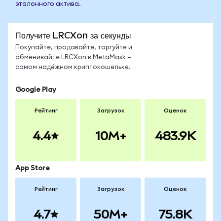
эталонного актива.
Получите LRCXon за секунды
Покупайте, продавайте, торгуйте и
обменивайте LRCXon в MetaMask —
самом надёжном криптокошельке.
Google Play
Рейтинг
Загрузок
Оценок
4.4
10M+
483.9K
App Store
Рейтинг
Загрузок
Оценок
4.7
50M+
75.8K