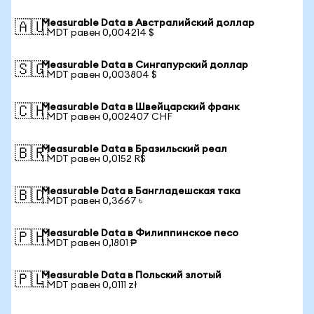
Measurable Data в Австралийский доллар
🇦🇺
1 MDT равен 0,004214 $
Measurable Data в Сингапурский доллар
🇸🇬
1 MDT равен 0,003804 $
Measurable Data в Швейцарский франк
🇨🇭
1 MDT равен 0,002407 CHF
Measurable Data в Бразильский реал
🇧🇷
1 MDT равен 0,0152 R$
Measurable Data в Бангладешская така
🇧🇩
1 MDT равен 0,3667 ৳
Measurable Data в Филиппинское песо
🇵🇭
1 MDT равен 0,1801 ₱
Measurable Data в Польский злотый
🇵🇱
1 MDT равен 0,0111 zł