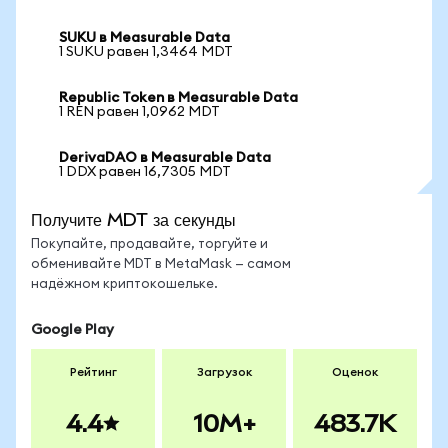
SUKU в Measurable Data
1 SUKU равен 1,3464 MDT
Republic Token в Measurable Data
1 REN равен 1,0962 MDT
DerivaDAO в Measurable Data
1 DDX равен 16,7305 MDT
Получите MDT за секунды
Покупайте, продавайте, торгуйте и
обменивайте MDT в MetaMask — самом
надёжном криптокошельке.
Google Play
Рейтинг
Загрузок
Оценок
4.4
10M+
483.7K