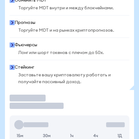
Обменять MDT
Торгуйте MDT внутри и между блокчейнами.
Прогнозы
Торгуйте MDT и на рынках криптопрогнозов.
Фьючерсы
Лонг или шорт токенов с плечом до 50x.
Стейкинг
Заставьте вашу криптовалюту работать и
получайте пассивный доход.
Торговать
15м
30м
1ч
4ч
1Д