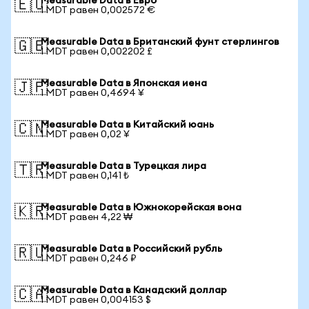
Measurable Data в Евро
🇪🇺
1 MDT равен 0,002572 €
Measurable Data в Британский фунт стерлингов
🇬🇧
1 MDT равен 0,002202 £
Measurable Data в Японская иена
🇯🇵
1 MDT равен 0,4694 ¥
Measurable Data в Китайский юань
🇨🇳
1 MDT равен 0,02 ¥
Measurable Data в Турецкая лира
🇹🇷
1 MDT равен 0,141 ₺
Measurable Data в Южнокорейская вона
🇰🇷
1 MDT равен 4,22 ₩
Measurable Data в Российский рубль
🇷🇺
1 MDT равен 0,246 ₽
Measurable Data в Канадский доллар
🇨🇦
1 MDT равен 0,004153 $