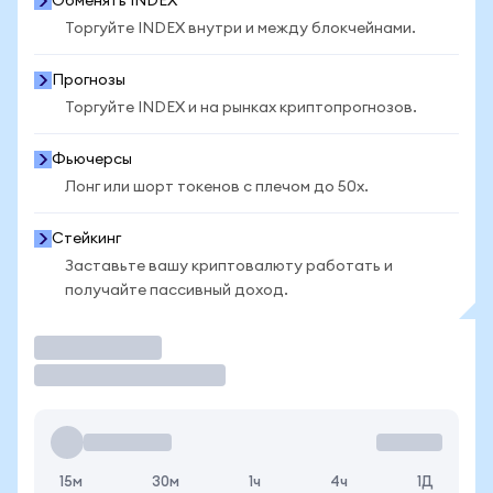
Обменять INDEX
Торгуйте INDEX внутри и между блокчейнами.
Прогнозы
Торгуйте INDEX и на рынках криптопрогнозов.
Фьючерсы
Лонг или шорт токенов с плечом до 50x.
Стейкинг
Заставьте вашу криптовалюту работать и
получайте пассивный доход.
Торговать
15м
30м
1ч
4ч
1Д