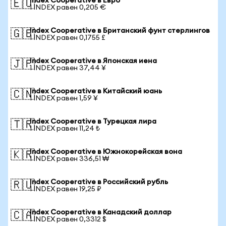
Index Cooperative в Евро
🇪🇺
1 INDEX равен 0,205 €
Index Cooperative в Британский фунт стерлингов
🇬🇧
1 INDEX равен 0,1755 £
Index Cooperative в Японская иена
🇯🇵
1 INDEX равен 37,44 ¥
Index Cooperative в Китайский юань
🇨🇳
1 INDEX равен 1,59 ¥
Index Cooperative в Турецкая лира
🇹🇷
1 INDEX равен 11,24 ₺
Index Cooperative в Южнокорейская вона
🇰🇷
1 INDEX равен 336,51 ₩
Index Cooperative в Российский рубль
🇷🇺
1 INDEX равен 19,25 ₽
Index Cooperative в Канадский доллар
🇨🇦
1 INDEX равен 0,3312 $