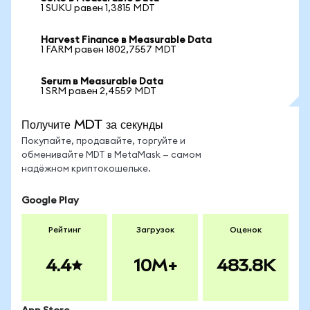
1 SUKU равен 1,3815 MDT
Harvest Finance в Measurable Data
1 FARM равен 1802,7557 MDT
Serum в Measurable Data
1 SRM равен 2,4559 MDT
Получите MDT за секунды
Покупайте, продавайте, торгуйте и
обменивайте MDT в MetaMask — самом
надёжном криптокошельке.
Google Play
Рейтинг
Загрузок
Оценок
4.4
10M+
483.8K