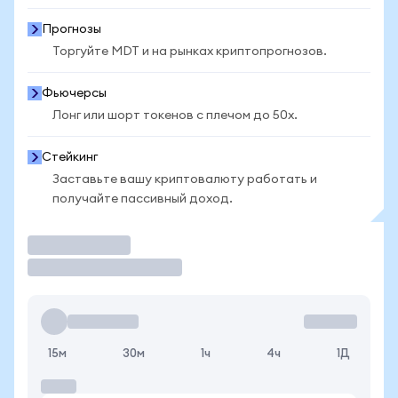
Прогнозы
Торгуйте MDT и на рынках криптопрогнозов.
Фьючерсы
Лонг или шорт токенов с плечом до 50x.
Стейкинг
Заставьте вашу криптовалюту работать и
получайте пассивный доход.
Торговать
15м
30м
1ч
4ч
1Д