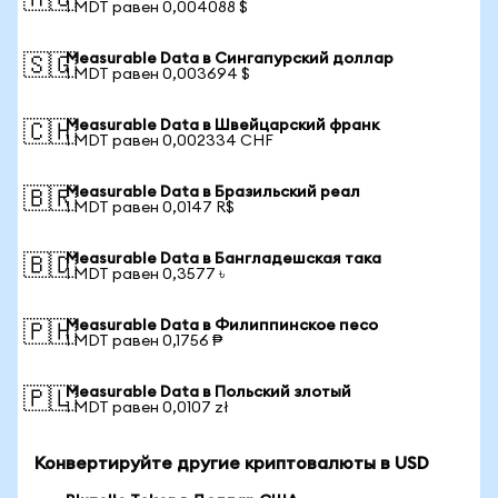
🇦🇺
1 MDT равен 0,004088 $
Measurable Data в Сингапурский доллар
🇸🇬
1 MDT равен 0,003694 $
Measurable Data в Швейцарский франк
🇨🇭
1 MDT равен 0,002334 CHF
Measurable Data в Бразильский реал
🇧🇷
1 MDT равен 0,0147 R$
Measurable Data в Бангладешская така
🇧🇩
1 MDT равен 0,3577 ৳
Measurable Data в Филиппинское песо
🇵🇭
1 MDT равен 0,1756 ₱
Measurable Data в Польский злотый
🇵🇱
1 MDT равен 0,0107 zł
Конвертируйте другие криптовалюты в USD