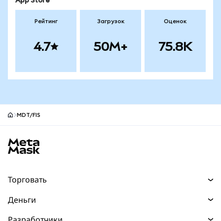
App Store
Рейтинг
Загрузок
Оценок
4.7
50M+
75.8K
MDT/FIS
Нижний колонтитул сайта MetaMask
Торговать
Торговля
Деньги
Swaps
Покупайте
Разработчики