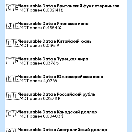
Measurable Data в Британский фунт стерлингов
🇬🇧
1 MDT равен 0,002141 £
Measurable Data в Японская иена
🇯🇵
1 MDT равен 0,4554 ¥
Measurable Data в Китайский юань
🇨🇳
1 MDT равен 0,0195 ¥
Measurable Data в Турецкая лира
🇹🇷
1 MDT равен 0,1378 ₺
Measurable Data в Южнокорейская вона
🇰🇷
1 MDT равен 4,07 ₩
Measurable Data в Российский рубль
🇷🇺
1 MDT равен 0,2378 ₽
Measurable Data в Канадский доллар
🇨🇦
1 MDT равен 0,00403 $
Measurable Data в Австралийский доллар