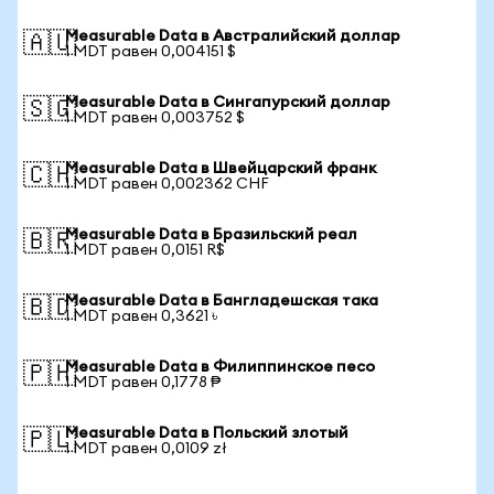
Measurable Data в Австралийский доллар
🇦🇺
1 MDT равен 0,004151 $
Measurable Data в Сингапурский доллар
🇸🇬
1 MDT равен 0,003752 $
Measurable Data в Швейцарский франк
🇨🇭
1 MDT равен 0,002362 CHF
Measurable Data в Бразильский реал
🇧🇷
1 MDT равен 0,0151 R$
Measurable Data в Бангладешская така
🇧🇩
1 MDT равен 0,3621 ৳
Measurable Data в Филиппинское песо
🇵🇭
1 MDT равен 0,1778 ₱
Measurable Data в Польский злотый
🇵🇱
1 MDT равен 0,0109 zł