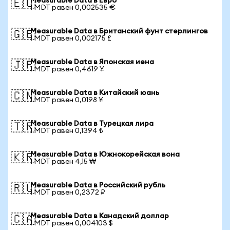
Measurable Data в Евро
🇪🇺
1 MDT равен 0,002535 €
Measurable Data в Британский фунт стерлингов
🇬🇧
1 MDT равен 0,002175 £
Measurable Data в Японская иена
🇯🇵
1 MDT равен 0,4619 ¥
Measurable Data в Китайский юань
🇨🇳
1 MDT равен 0,0198 ¥
Measurable Data в Турецкая лира
🇹🇷
1 MDT равен 0,1394 ₺
Measurable Data в Южнокорейская вона
🇰🇷
1 MDT равен 4,15 ₩
Measurable Data в Российский рубль
🇷🇺
1 MDT равен 0,2372 ₽
Measurable Data в Канадский доллар
🇨🇦
1 MDT равен 0,004103 $