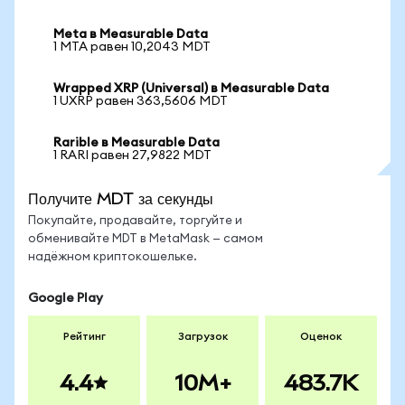
Meta в Measurable Data
1 MTA равен 10,2043 MDT
Wrapped XRP (Universal) в Measurable Data
1 UXRP равен 363,5606 MDT
Rarible в Measurable Data
1 RARI равен 27,9822 MDT
Получите MDT за секунды
Покупайте, продавайте, торгуйте и
обменивайте MDT в MetaMask — самом
надёжном криптокошельке.
Google Play
Рейтинг
Загрузок
Оценок
4.4
10M+
483.7K