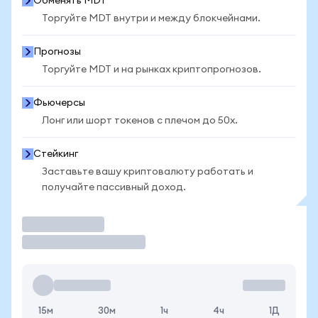
Обменять MDT
Торгуйте MDT внутри и между блокчейнами.
Прогнозы
Торгуйте MDT и на рынках криптопрогнозов.
Фьючерсы
Лонг или шорт токенов с плечом до 50x.
Стейкинг
Заставьте вашу криптовалюту работать и
получайте пассивный доход.
Торговать
15м
30м
1ч
4ч
1Д