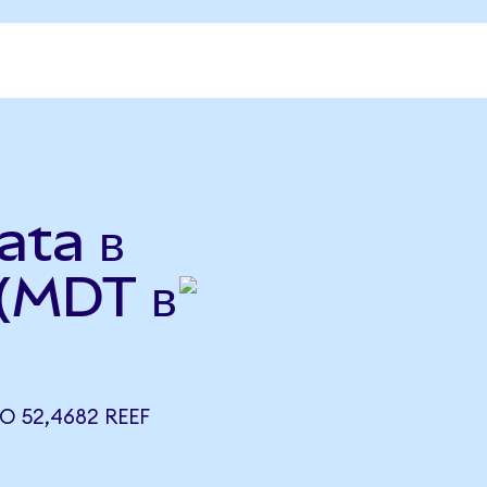
ata в
 (MDT в
О 52,4682 REEF