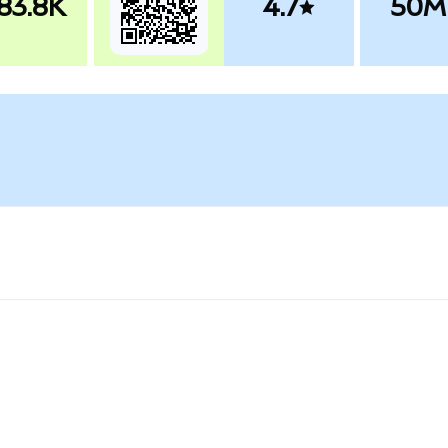
83.8K
4.7
50M