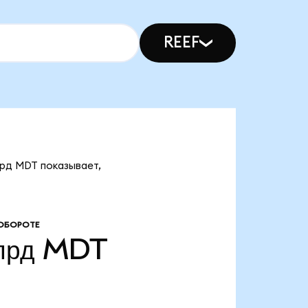
REEF
лрд MDT показывает,
ОБОРОТЕ
лрд
MDT