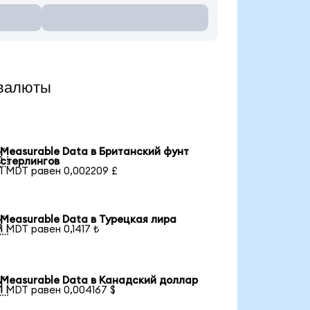
 валюты
Measurable Data в Британский фунт

стерлингов
1 MDT равен 0,002209 £
Measurable Data в Турецкая лира

1 MDT равен 0,1417 ₺
Measurable Data в Канадский доллар

1 MDT равен 0,004167 $