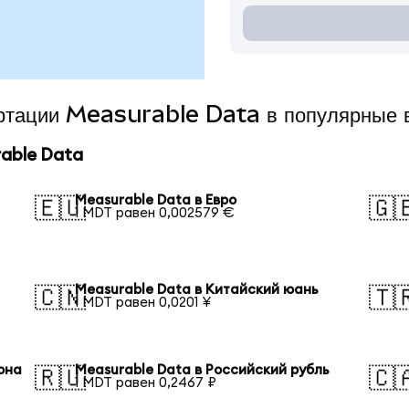
ертации Measurable Data в популярные
able Data
Measurable Data в Евро
🇪🇺
🇬
1 MDT равен 0,002579 €
Measurable Data в Китайский юань
🇨🇳
🇹
1 MDT равен 0,0201 ¥
она
Measurable Data в Российский рубль
🇷🇺
🇨
1 MDT равен 0,2467 ₽