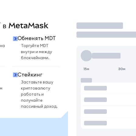
DT в MetaMask
Торговать
Обменять MDT
 на
Торгуйте MDT
внутри и между
блокчейнами.
15м
30м
Стейкинг
Заставьте вашу
ом
криптовалюту
работать и
получайте
пассивный доход.