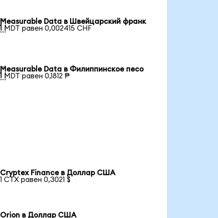
Measurable Data в Швейцарский франк

1 MDT равен 0,002415 CHF
Measurable Data в Филиппинское песо

1 MDT равен 0,1812 ₱
Cryptex Finance в Доллар США
1 CTX равен 0,3021 $
Orion в Доллар США