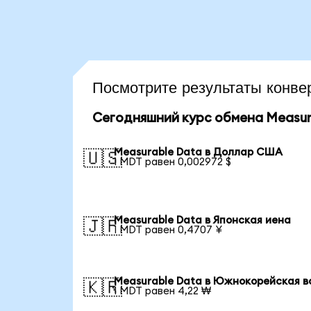
Посмотрите результаты конв
Сегодняшний курс обмена Measur
Measurable Data в Доллар США
🇺🇸
1 MDT равен 0,002972 $
Measurable Data в Японская иена
🇯🇵
1 MDT равен 0,4707 ¥
Measurable Data в Южнокорейская в
🇰🇷
1 MDT равен 4,22 ₩