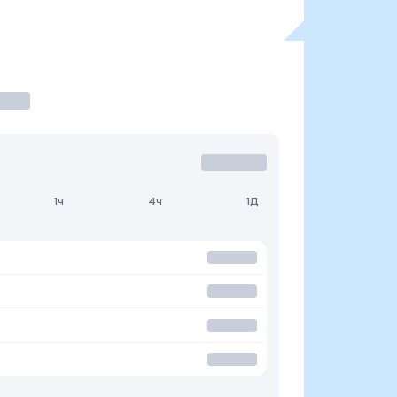
1ч
4ч
1Д