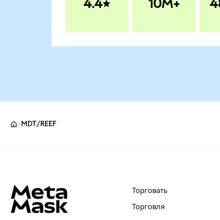
4.4
10M+
4
MDT/REEF
Нижний колонтитул сайта MetaMask
Торговать
Торговля