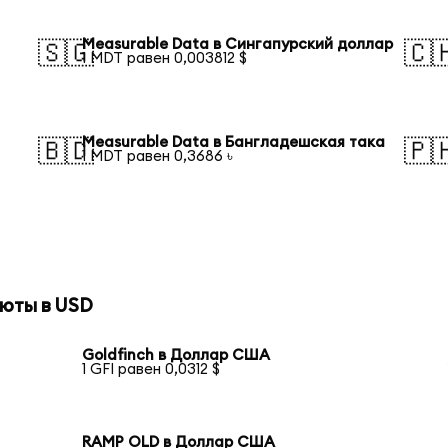
Measurable Data в Сингапурский доллар
🇸🇬
🇨
1 MDT равен 0,003812 $
Measurable Data в Бангладешская така
🇧🇩
🇵
1 MDT равен 0,3686 ৳
юты в USD
Goldfinch в Доллар США
1 GFI равен 0,0312 $
RAMP OLD в Доллар США