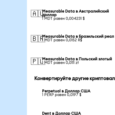
Measurable Data в Австралийский
🇦🇺
доллар
1 MDT равен 0,004231 $
Measurable Data в Бразильский реал
🇧🇷
1 MDT равен 0,0152 R$
Measurable Data в Польский злотый
🇵🇱
1 MDT равен 0,0111 zł
Конвертируйте другие криптовал
Perpetual в Доллар США
1 PERP равен 0,0197 $
Dent в Доллар США