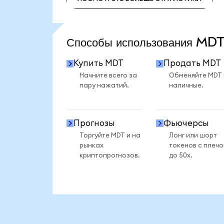
ПОСМОТРЕТЬ БОЛЬШЕ СТАТИСТИКИ
Способы использования M
Купить MDT
Продать MDT
Начните всего за
Обменяйте MDT
пару нажатий.
наличные.
Прогнозы
Фьючерсы
Торгуйте MDT и на
Лонг или шорт
рынках
токенов с плеч
криптопрогнозов.
до 50x.