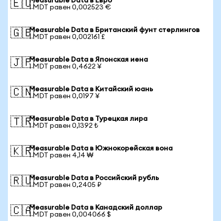
Measurable Data в Евро
🇪🇺
1 MDT равен 0,002523 €
Measurable Data в Британский фунт стерлингов
🇬🇧
1 MDT равен 0,002161 £
Measurable Data в Японская иена
🇯🇵
1 MDT равен 0,4622 ¥
Measurable Data в Китайский юань
🇨🇳
1 MDT равен 0,0197 ¥
Measurable Data в Турецкая лира
🇹🇷
1 MDT равен 0,1392 ₺
Measurable Data в Южнокорейская вона
🇰🇷
1 MDT равен 4,14 ₩
Measurable Data в Российский рубль
🇷🇺
1 MDT равен 0,2405 ₽
Measurable Data в Канадский доллар
🇨🇦
1 MDT равен 0,004066 $