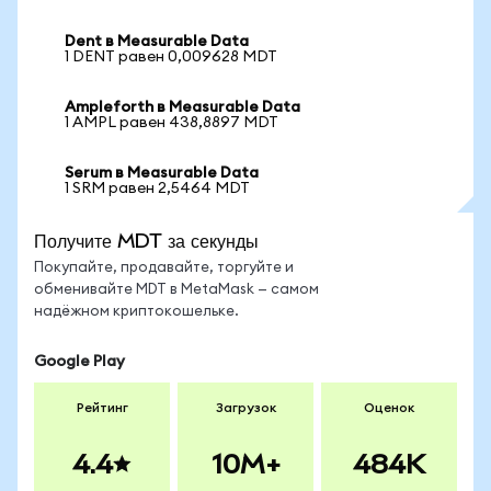
Dent в Measurable Data
1 DENT равен 0,009628 MDT
Ampleforth в Measurable Data
1 AMPL равен 438,8897 MDT
Serum в Measurable Data
1 SRM равен 2,5464 MDT
Получите MDT за секунды
Покупайте, продавайте, торгуйте и
обменивайте MDT в MetaMask — самом
надёжном криптокошельке.
Google Play
Рейтинг
Загрузок
Оценок
4.4
10M+
484K