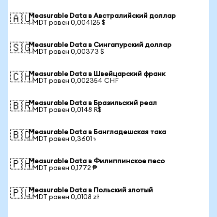
Measurable Data в Австралийский доллар
🇦🇺
1 MDT равен 0,004125 $
Measurable Data в Сингапурский доллар
🇸🇬
1 MDT равен 0,00373 $
Measurable Data в Швейцарский франк
🇨🇭
1 MDT равен 0,002354 CHF
Measurable Data в Бразильский реал
🇧🇷
1 MDT равен 0,0148 R$
Measurable Data в Бангладешская така
🇧🇩
1 MDT равен 0,3601 ৳
Measurable Data в Филиппинское песо
🇵🇭
1 MDT равен 0,1772 ₱
Measurable Data в Польский злотый
🇵🇱
1 MDT равен 0,0108 zł