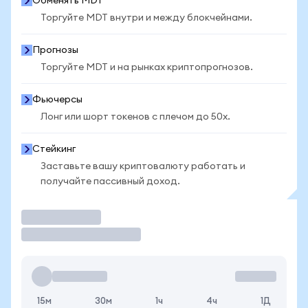
Обменять MDT
Торгуйте MDT внутри и между блокчейнами.
Прогнозы
Торгуйте MDT и на рынках криптопрогнозов.
Фьючерсы
Лонг или шорт токенов с плечом до 50x.
Стейкинг
Заставьте вашу криптовалюту работать и
получайте пассивный доход.
Торговать
15м
30м
1ч
4ч
1Д