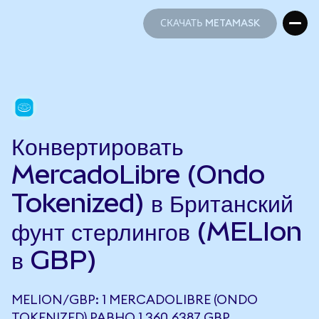
СКАЧАТЬ METAMASK
СКАЧАТЬ METAMASK
Конвертировать
MercadoLibre (Ondo
Tokenized) в Британский
фунт стерлингов (MELIon
в GBP)
MELION/GBP: 1 MERCADOLIBRE (ONDO
TOKENIZED) РАВНО 1 360,6387 GBP