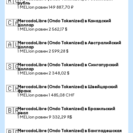
🇷🇺
рубль
1 MELIon равен 149 887,70 ₽
MercadoLibre (Ondo Tokenized) в Канадский
🇨🇦
доллар
1 MELIon равен 2 562,17 $
MercadoLibre (Ondo Tokenized) в Австралийский
🇦🇺
доллар
1 MELIon равен 2 599,28 $
MercadoLibre (Ondo Tokenized) в Сингапурский
🇸🇬
доллар
1 MELIon равен 2 348,02 $
MercadoLibre (Ondo Tokenized) в Швейцарский
🇨🇭
франк
1 MELIon равен 1 485,08 CHF
MercadoLibre (Ondo Tokenized) в Бразильский
🇧🇷
реал
1 MELIon равен 9 332,29 R$
MercadoLibre (Ondo Tokenized) в Бангладешская