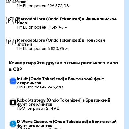
🇧🇩
така
1 MELIon равен 226 572,03 ৳
MercadoLibre (Ondo Tokenized) в Филиппинское
🇵🇭
песо
1 MELIon равен 111 519,48 ₱
MercadoLibre (Ondo Tokenized) в Польский
🇵🇱
злотый
1 MELIon равен 6 830,95 zł
Конвертируйте другие активы реального мира
в GBP
Intuit (Ondo Tokenized) в Британский фунт
стерлингов
1 INTUon равен 245,68 £
RoboStrategy (Ondo Tokenized) в Британский
фунт стерлингов
1 BOTon равен 21,49 £
D-Wave Quantum (Ondo Tokenized) в Британский
фунт стерлингов