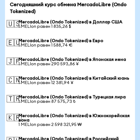
Сегодняшний курс обмена MercadoLibre (Ondo
Tokenized)
MercadoLibre (Ondo Tokenized) в Доллар США
🇺🇸
1 MELIon равен 1 835,26 $
MercadoLibre (Ondo Tokenized) в Евро
🇪🇺
1 MELIon равен 1 588,74 €
MercadoLibre (Ondo Tokenized) в Японская иена
🇯🇵
1 MELIon равен 290 593,86 ¥
MercadoLibre (Ondo Tokenized) в Китайский юань
🇨🇳
1 MELIon равен 12 381,94 ¥
MercadoLibre (Ondo Tokenized) в Турецкая лира
🇹🇷
1 MELIon равен 87 575,73 ₺
MercadoLibre (Ondo Tokenized) в Южнокорейская
🇰🇷
вона
1 MELIon равен 2 598 321,95 ₩
MercadoLibre (Ondo Tokenized) в Российский