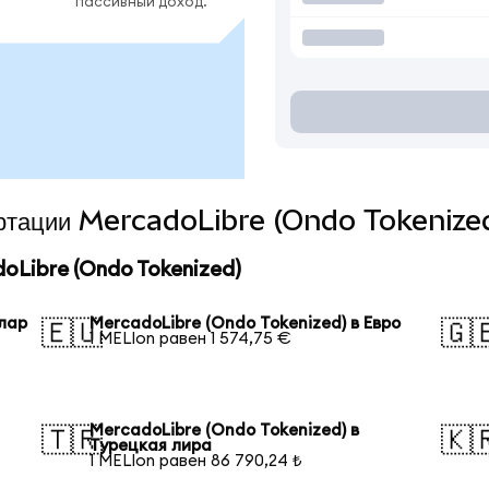
пассивный доход.
вертации MercadoLibre (Ondo Tokenized
Libre (Ondo Tokenized)
ллар
MercadoLibre (Ondo Tokenized) в Евро
🇪🇺
🇬
1 MELIon равен 1 574,75 €
MercadoLibre (Ondo Tokenized) в
🇹🇷
🇰
Турецкая лира
1 MELIon равен 86 790,24 ₺