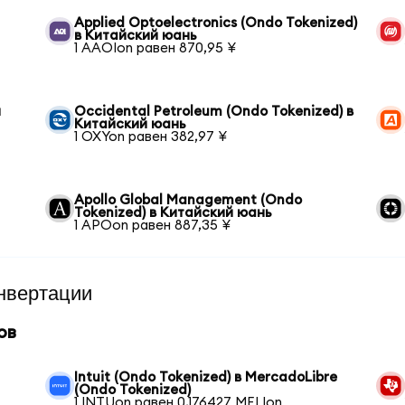
Applied Optoelectronics (Ondo Tokenized)
в Китайский юань
1 AAOIon равен 870,95 ¥
й
Occidental Petroleum (Ondo Tokenized) в
Китайский юань
1 OXYon равен 382,97 ¥
Apollo Global Management (Ondo
Tokenized) в Китайский юань
1 APOon равен 887,35 ¥
нвертации
ов
Intuit (Ondo Tokenized) в MercadoLibre
(Ondo Tokenized)
1 INTUon равен 0,176427 MELIon