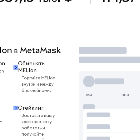
LIon в MetaMask
Торговать
on
Обменять
MELIon
on
Торгуйте MELIon
внутри и между
блокчейнами.
15м
30м
Стейкинг
Заставьте вашу
ом
криптовалюту
работать и
получайте