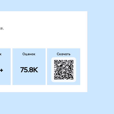
е.
к
Оценок
Скачать
+
75.8K