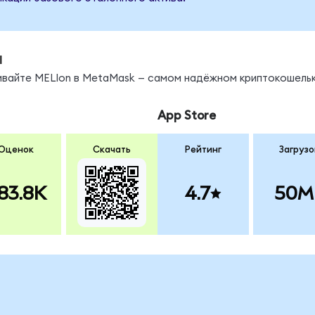
ы
нивайте MELIon в MetaMask — самом надёжном криптокошельк
App Store
Оценок
Скачать
Рейтинг
Загрузо
83.8K
4.7
50M