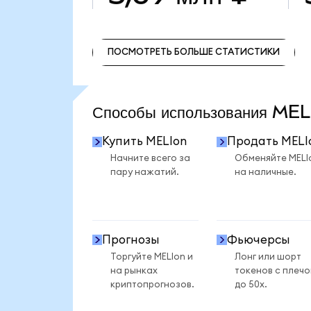
ПОСМОТРЕТЬ БОЛЬШЕ СТАТИСТИКИ
ПОСМОТРЕТЬ БОЛЬШЕ СТАТИСТИКИ
Способы использования ME
Купить MELIon
Продать MELI
Начните всего за
Обменяйте MELI
пару нажатий.
на наличные.
Прогнозы
Фьючерсы
Торгуйте MELIon и
Лонг или шорт
на рынках
токенов с плеч
криптопрогнозов.
до 50x.