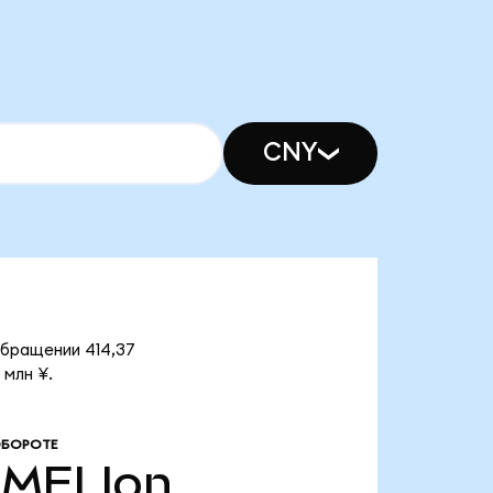
CNY
обращении 414,37
 млн ¥.
ОБОРОТЕ
MELIon