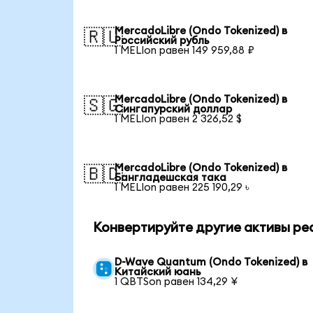
MercadoLibre (Ondo Tokenized) в
🇷🇺
Российский рубль
1 MELIon равен 149 959,88 ₽
MercadoLibre (Ondo Tokenized) в
🇸🇬
Сингапурский доллар
1 MELIon равен 2 326,52 $
MercadoLibre (Ondo Tokenized) в
🇧🇩
Бангладешская така
1 MELIon равен 225 190,29 ৳
Конвертируйте другие активы ре
D-Wave Quantum (Ondo Tokenized) в
Китайский юань
1 QBTSon равен 134,29 ¥