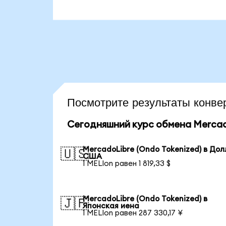
Посмотрите результаты кон
Сегодняшний курс обмена Mercado
MercadoLibre (Ondo Tokenized) в До
🇺🇸
США
1 MELIon равен 1 819,33 $
MercadoLibre (Ondo Tokenized) в
🇯🇵
Японская иена
1 MELIon равен 287 330,17 ¥