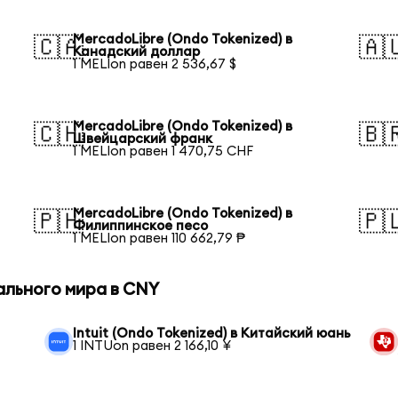
MercadoLibre (Ondo Tokenized) в
🇨🇦
🇦
Канадский доллар
1 MELIon равен 2 536,67 $
MercadoLibre (Ondo Tokenized) в
🇨🇭
🇧
Швейцарский франк
1 MELIon равен 1 470,75 CHF
MercadoLibre (Ondo Tokenized) в
🇵🇭
🇵
Филиппинское песо
1 MELIon равен 110 662,79 ₱
ального мира в CNY
Intuit (Ondo Tokenized) в Китайский юань
1 INTUon равен 2 166,10 ¥