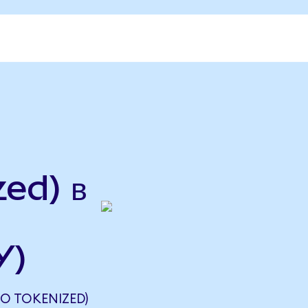
ed) в
Y)
O TOKENIZED)