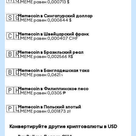
🇦🇺
1 MEME равен 0,000713 $
Memecoin в Сингапурский доллар
🇸🇬
1 MEME равен 0,000644 $
Memecoin в Швейцарский франк
🇨🇭
1 MEME равен 0,000407 CHF
Memecoin в Бразильский реал
🇧🇷
1 MEME равен 0,002566 R$
Memecoin в Бангладешская така
🇧🇩
1 MEME равен 0,0621 ৳
Memecoin в Филиппинское песо
🇵🇭
1 MEME равен 0,0305 ₱
Memecoin в Польский злотый
🇵🇱
1 MEME равен 0,001873 zł
Конвертируйте другие криптовалюты в USD