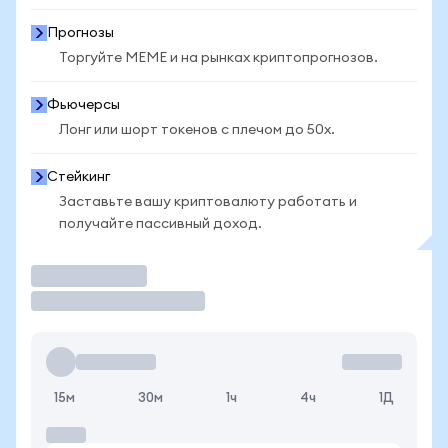
Прогнозы
Торгуйте MEME и на рынках криптопрогнозов.
Фьючерсы
Лонг или шорт токенов с плечом до 50x.
Стейкинг
Заставьте вашу криптовалюту работать и
получайте пассивный доход.
Торговать
15м
30м
1ч
4ч
1Д