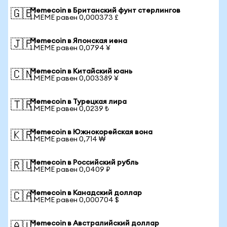
Memecoin в Британский фунт стерлингов
🇬🇧
1 MEME равен 0,000373 £
Memecoin в Японская иена
🇯🇵
1 MEME равен 0,0794 ¥
Memecoin в Китайский юань
🇨🇳
1 MEME равен 0,003389 ¥
Memecoin в Турецкая лира
🇹🇷
1 MEME равен 0,0239 ₺
Memecoin в Южнокорейская вона
🇰🇷
1 MEME равен 0,714 ₩
Memecoin в Российский рубль
🇷🇺
1 MEME равен 0,0409 ₽
Memecoin в Канадский доллар
🇨🇦
1 MEME равен 0,000704 $
Memecoin в Австралийский доллар