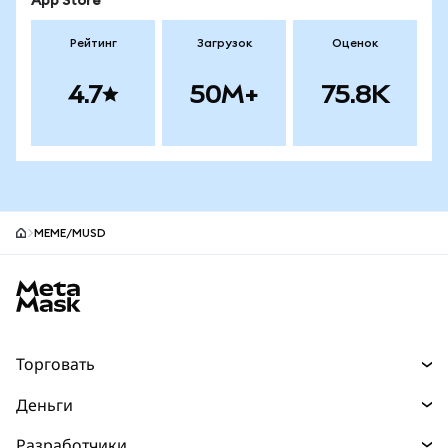
App Store
Рейтинг
Загрузок
Оценок
4.7
50M+
75.8K
MEME/mUSD
Нижний колонтитул сайта MetaMask
Торговать
Торговля
Деньги
Swaps
Покупайте
Разработчики