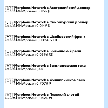
Morpheus Network в Австралийский доллар
🇦🇺
1 MNW равен 0,0166 $
Morpheus Network в Сингапурский доллар
🇸🇬
1 MNW равен 0,0149 $
Morpheus Network в Швейцарский франк
🇨🇭
1 MNW равен 0,009459 CHF
Morpheus Network в Бразильский реал
🇧🇷
1 MNW равен 0,0596 R$
Morpheus Network в Бангладешская така
🇧🇩
1 MNW равен 1,44 ৳
Morpheus Network в Филиппинское песо
🇵🇭
1 MNW равен 0,7078 ₱
Morpheus Network в Польский злотый
🇵🇱
1 MNW равен 0,0435 zł