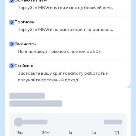
Обменять MNW
Торгуйте MNW внутри и между блокчейнами.
Прогнозы
Торгуйте MNW и на рынках криптопрогнозов.
Фьючерсы
Лонг или шорт токенов с плечом до 50x.
Стейкинг
Заставьте вашу криптовалюту работать и
получайте пассивный доход.
Торговать
15м
30м
1ч
4ч
1Д