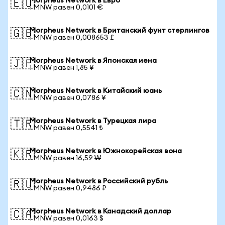
Morpheus Network в Евро
🇪🇺
1 MNW равен 0,0101 €
Morpheus Network в Британский фунт стерлингов
🇬🇧
1 MNW равен 0,008653 £
Morpheus Network в Японская иена
🇯🇵
1 MNW равен 1,85 ¥
Morpheus Network в Китайский юань
🇨🇳
1 MNW равен 0,0786 ¥
Morpheus Network в Турецкая лира
🇹🇷
1 MNW равен 0,5541 ₺
Morpheus Network в Южнокорейская вона
🇰🇷
1 MNW равен 16,59 ₩
Morpheus Network в Российский рубль
🇷🇺
1 MNW равен 0,9486 ₽
Morpheus Network в Канадский доллар
🇨🇦
1 MNW равен 0,0163 $