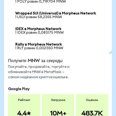
1 POLY равен 0,719704 MNW
Wrapped SUI (Universal) в Morpheus Network
1 USUI равен 58,2355 MNW
IDEX в Morpheus Network
1 IDEX равен 0,083175 MNW
Rally в Morpheus Network
1 RLY равен 0,002350 MNW
Получите MNW за секунды
Покупайте, продавайте, торгуйте и
обменивайте MNW в MetaMask —
самом надёжном криптокошельке.
Google Play
Рейтинг
Загрузок
Оценок
4.4
10M+
483.7K