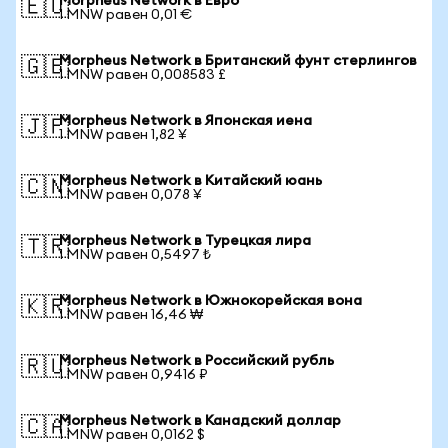
Morpheus Network в Евро
🇪🇺
1 MNW равен 0,01 €
Morpheus Network в Британский фунт стерлингов
🇬🇧
1 MNW равен 0,008583 £
Morpheus Network в Японская иена
🇯🇵
1 MNW равен 1,82 ¥
Morpheus Network в Китайский юань
🇨🇳
1 MNW равен 0,078 ¥
Morpheus Network в Турецкая лира
🇹🇷
1 MNW равен 0,5497 ₺
Morpheus Network в Южнокорейская вона
🇰🇷
1 MNW равен 16,46 ₩
Morpheus Network в Российский рубль
🇷🇺
1 MNW равен 0,9416 ₽
Morpheus Network в Канадский доллар
🇨🇦
1 MNW равен 0,0162 $