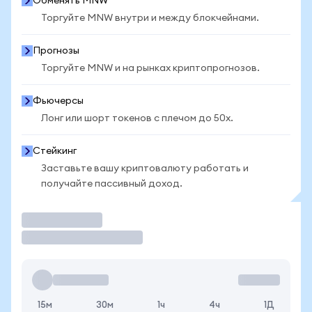
Обменять MNW
Торгуйте MNW внутри и между блокчейнами.
Прогнозы
Торгуйте MNW и на рынках криптопрогнозов.
Фьючерсы
Лонг или шорт токенов с плечом до 50x.
Стейкинг
Заставьте вашу криптовалюту работать и
получайте пассивный доход.
Торговать
15м
30м
1ч
4ч
1Д