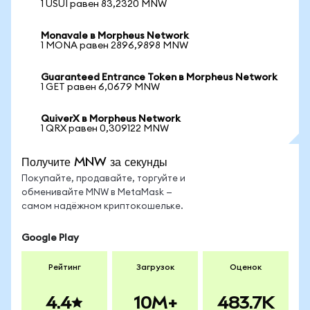
1 USUI равен 83,2320 MNW
Monavale в Morpheus Network
1 MONA равен 2896,9898 MNW
Guaranteed Entrance Token в Morpheus Network
1 GET равен 6,0679 MNW
QuiverX в Morpheus Network
1 QRX равен 0,309122 MNW
Получите MNW за секунды
Покупайте, продавайте, торгуйте и
обменивайте MNW в MetaMask —
самом надёжном криптокошельке.
Google Play
Рейтинг
Загрузок
Оценок
4.4
10M+
483.7K