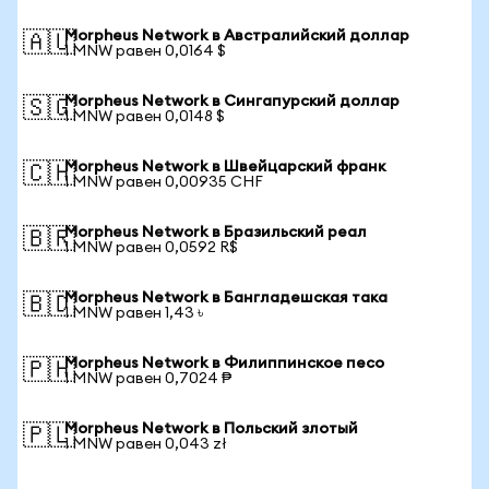
Morpheus Network в Австралийский доллар
🇦🇺
1 MNW равен 0,0164 $
Morpheus Network в Сингапурский доллар
🇸🇬
1 MNW равен 0,0148 $
Morpheus Network в Швейцарский франк
🇨🇭
1 MNW равен 0,00935 CHF
Morpheus Network в Бразильский реал
🇧🇷
1 MNW равен 0,0592 R$
Morpheus Network в Бангладешская така
🇧🇩
1 MNW равен 1,43 ৳
Morpheus Network в Филиппинское песо
🇵🇭
1 MNW равен 0,7024 ₱
Morpheus Network в Польский злотый
🇵🇱
1 MNW равен 0,043 zł