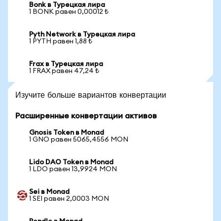
Bonk в Турецкая лира
1 BONK равен 0,00012 ₺
Pyth Network в Турецкая лира
1 PYTH равен 1,88 ₺
Frax в Турецкая лира
1 FRAX равен 47,24 ₺
Изучите больше вариантов конвертации
Расширенные конвертации активов
Gnosis Token в Monad
1 GNO равен 5065,4556 MON
Lido DAO Token в Monad
1 LDO равен 13,9924 MON
Sei в Monad
1 SEI равен 2,0003 MON