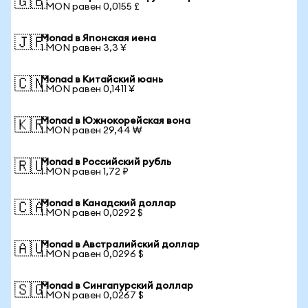
🇬🇧
1 MON равен 0,0155 £
Monad в Японская иена
🇯🇵
1 MON равен 3,3 ¥
Monad в Китайский юань
🇨🇳
1 MON равен 0,1411 ¥
Monad в Южнокорейская вона
🇰🇷
1 MON равен 29,44 ₩
Monad в Российский рубль
🇷🇺
1 MON равен 1,72 ₽
Monad в Канадский доллар
🇨🇦
1 MON равен 0,0292 $
Monad в Австралийский доллар
🇦🇺
1 MON равен 0,0296 $
Monad в Сингапурский доллар
🇸🇬
1 MON равен 0,0267 $