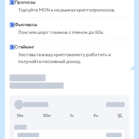
Прогнозы
Торгуйте MON и на рынках криптопрогнозов.
Фьючерсы
Лонг или шорт токенов с плечом до 50x.
Стейкинг
Заставьте вашу криптовалюту работать и
получайте пассивный доход.
Торговать
15м
30м
1ч
4ч
1Д