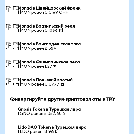
Monad в Швейцарский франк
🇨🇭
1 MON равен 0,0169 CHF
Monad в Бразильский реал
🇧🇷
1 MON равен 0,1066 R$
Monad в Бангладешская така
🇧🇩
1 MON равен 2,58 ৳
Monad в Филиппинское песо
🇵🇭
1 MON равен 1,27 ₱
Monad в Польский злотый
🇵🇱
1 MON равен 0,0777 zł
Конвертируйте другие криптовалюты в TRY
Gnosis Token в Турецкая лира
1 GNO равен 5 052,60 ₺
Lido DAO Token в Турецкая лира
1 LDO равен 13,96 ₺