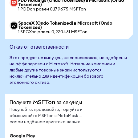
PDD Holdings (Ondo Tokenized) в Microsoft (Ondo
Tokenized)
1 PDDon равен 0,179675 MSFTon
SpaceX (Ondo Tokenized) в Microsoft (Ondo
Tokenized)
1 SPCXon равен 0,220481 MSFTon
Отказ от ответственности
Этот продукт не выпущен, не спонсирован, не одобрен и
не аффилирован с Microsoft. Название компании и
любые другие товарные знаки используются
исключительно для идентификации базового
эталонного актива.
Получите MSFTon за секунды
Покупайте, продавайте, торгуйте и
обменивайте MSFTon в MetaMask —
самом надёжном криптокошельке.
Google Play