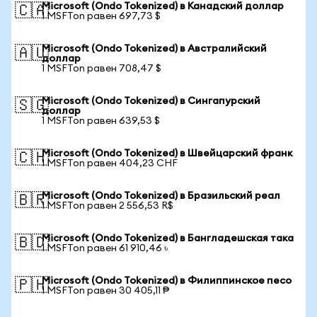
Microsoft (Ondo Tokenized) в Канадский доллар
🇨🇦
1 MSFTon равен 697,73 $
Microsoft (Ondo Tokenized) в Австралийский
🇦🇺
доллар
1 MSFTon равен 708,47 $
Microsoft (Ondo Tokenized) в Сингапурский
🇸🇬
доллар
1 MSFTon равен 639,53 $
Microsoft (Ondo Tokenized) в Швейцарский франк
🇨🇭
1 MSFTon равен 404,23 CHF
Microsoft (Ondo Tokenized) в Бразильский реал
🇧🇷
1 MSFTon равен 2 556,53 R$
Microsoft (Ondo Tokenized) в Бангладешская така
🇧🇩
1 MSFTon равен 61 910,46 ৳
Microsoft (Ondo Tokenized) в Филиппинское песо
🇵🇭
1 MSFTon равен 30 405,11 ₱