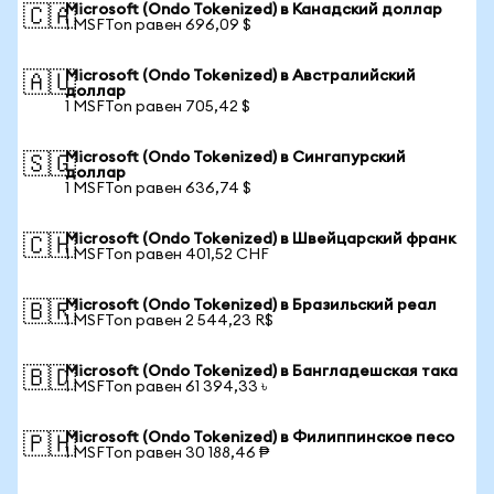
Microsoft (Ondo Tokenized) в Канадский доллар
🇨🇦
1 MSFTon равен 696,09 $
Microsoft (Ondo Tokenized) в Австралийский
🇦🇺
доллар
1 MSFTon равен 705,42 $
Microsoft (Ondo Tokenized) в Сингапурский
🇸🇬
доллар
1 MSFTon равен 636,74 $
Microsoft (Ondo Tokenized) в Швейцарский франк
🇨🇭
1 MSFTon равен 401,52 CHF
Microsoft (Ondo Tokenized) в Бразильский реал
🇧🇷
1 MSFTon равен 2 544,23 R$
Microsoft (Ondo Tokenized) в Бангладешская така
🇧🇩
1 MSFTon равен 61 394,33 ৳
Microsoft (Ondo Tokenized) в Филиппинское песо
🇵🇭
1 MSFTon равен 30 188,46 ₱