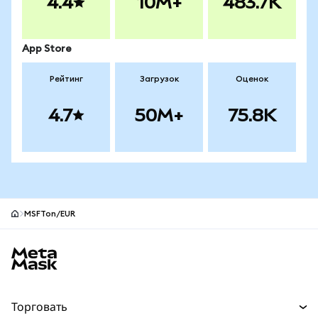
4.4
10M+
483.7K
App Store
Рейтинг
Загрузок
Оценок
4.7
50M+
75.8K
MSFTon/EUR
Нижний колонтитул сайта MetaMask
Торговать