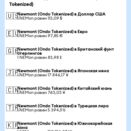
Tokenized)
Newmont (Ondo Tokenized) в Доллар США
🇺🇸
1 NEMon равен 113,09 $
Newmont (Ondo Tokenized) в Евро
🇪🇺
1 NEMon равен 97,85 €
Newmont (Ondo Tokenized) в Британский фунт
🇬🇧
стерлингов
1 NEMon равен 83,98 £
Newmont (Ondo Tokenized) в Японская иена
🇯🇵
1 NEMon равен 17 846,17 ¥
Newmont (Ondo Tokenized) в Китайский юань
🇨🇳
1 NEMon равен 763,03 ¥
Newmont (Ondo Tokenized) в Турецкая лира
🇹🇷
1 NEMon равен 5 394,11 ₺
Newmont (Ondo Tokenized) в Южнокорейская
🇰🇷
вона