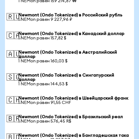
1 NEMon равен 159 214,87 ₩
Newmont (Ondo Tokenized) в Российский рубль
🇷🇺
1 NEMon равен 9 227,96 ₽
Newmont (Ondo Tokenized) в Канадский доллар
🇨🇦
1 NEMon равен 157,82 $
Newmont (Ondo Tokenized) в Австралийский
🇦🇺
доллар
1 NEMon равен 160,03 $
Newmont (Ondo Tokenized) в Сингапурский
🇸🇬
доллар
1 NEMon равен 144,53 $
Newmont (Ondo Tokenized) в Швейцарский франк
🇨🇭
1 NEMon равен 91,55 CHF
Newmont (Ondo Tokenized) в Бразильский реал
🇧🇷
1 NEMon равен 576,45 R$
Newmont (Ondo Tokenized) в Бангладешская така
🇧🇩