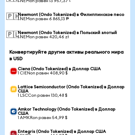
1 NEMon равен 13 957,37 ৳
Newmont (Ondo Tokenized) в Филиппинское песо
🇵🇭
1 NEMon равен 6 865,13 ₱
Newmont (Ondo Tokenized) в Польский злотый
🇵🇱
1 NEMon равен 420,46 zł
Конвертируйте другие активы реального мира
в USD
Ciena (Ondo Tokenized) в Доллар США
1 CIENon равен 408,90 $
Lattice Semiconductor (Ondo Tokenized) в Доллар
США
1 LSCCon равен 130,48 $
Amkor Technology (Ondo Tokenized) в Доллар
США
1 AMKRon равен 54,99 $
Entegris (Ondo Tokenized) в Доллар США