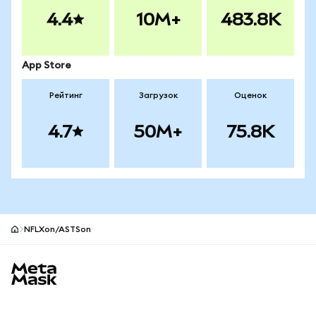
4.4
10M+
483.8K
App Store
Рейтинг
Загрузок
Оценок
4.7
50M+
75.8K
NFLXon/ASTSon
Нижний колонтитул сайта MetaMask