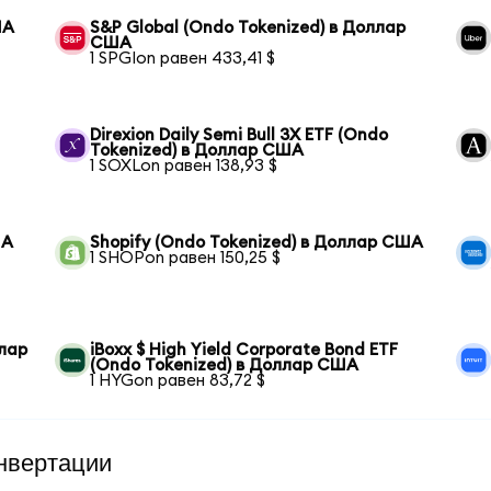
ША
S&P Global (Ondo Tokenized) в Доллар
США
1 SPGIon равен 433,41 $
Direxion Daily Semi Bull 3X ETF (Ondo
Tokenized) в Доллар США
1 SOXLon равен 138,93 $
ША
Shopify (Ondo Tokenized) в Доллар США
1 SHOPon равен 150,25 $
ллар
iBoxx $ High Yield Corporate Bond ETF
(Ondo Tokenized) в Доллар США
1 HYGon равен 83,72 $
нвертации