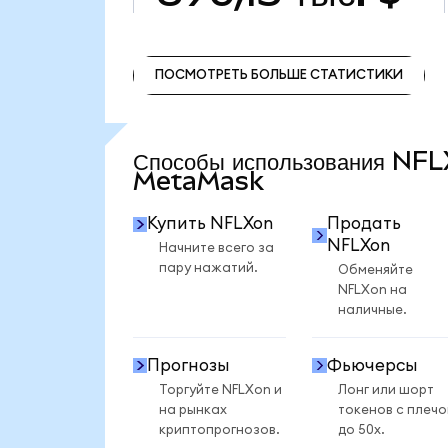
ПОСМОТРЕТЬ БОЛЬШЕ СТАТИСТИКИ
ПОСМОТРЕТЬ БОЛЬШЕ СТАТИСТИКИ
Способы использования NFL
MetaMask
Купить NFLXon
Продать
NFLXon
Начните всего за
пару нажатий.
Обменяйте
NFLXon на
наличные.
Прогнозы
Фьючерсы
Торгуйте NFLXon и
Лонг или шорт
на рынках
токенов с плеч
криптопрогнозов.
до 50x.