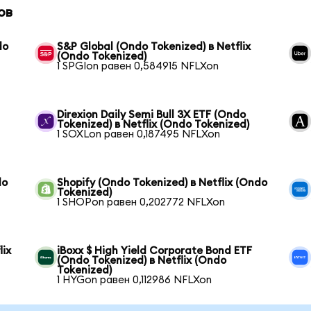
ов
do
S&P Global (Ondo Tokenized) в Netflix
(Ondo Tokenized)
1 SPGIon равен 0,584915 NFLXon
Direxion Daily Semi Bull 3X ETF (Ondo
Tokenized) в Netflix (Ondo Tokenized)
1 SOXLon равен 0,187495 NFLXon
do
Shopify (Ondo Tokenized) в Netflix (Ondo
Tokenized)
1 SHOPon равен 0,202772 NFLXon
lix
iBoxx $ High Yield Corporate Bond ETF
(Ondo Tokenized) в Netflix (Ondo
Tokenized)
1 HYGon равен 0,112986 NFLXon