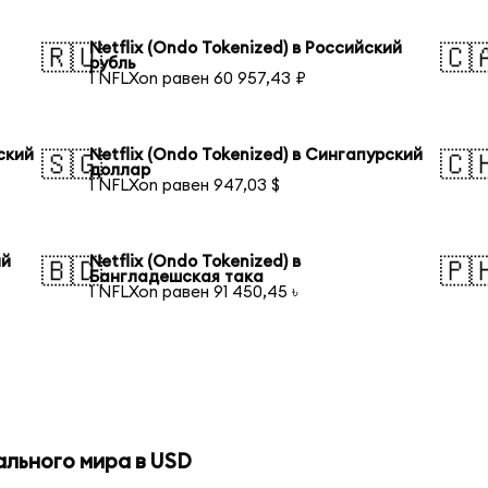
Netflix (Ondo Tokenized) в Российский
🇷🇺
🇨
рубль
1 NFLXon равен 60 957,43 ₽
ский
Netflix (Ondo Tokenized) в Сингапурский
🇸🇬
🇨
доллар
1 NFLXon равен 947,03 $
ий
Netflix (Ondo Tokenized) в
🇧🇩
🇵
Бангладешская така
1 NFLXon равен 91 450,45 ৳
ального мира в USD