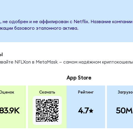
 не одобрен и не аффилирован с Netflix. Название компании
кации базового эталонного актива.
ы
нивайте NFLXon в MetaMask — самом надёжном криптокошель
App Store
Оценок
Скачать
Рейтинг
Загрузо
83.9K
4.7
50M