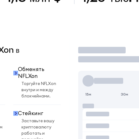
Xon в
Торговать
Обменять
NFLXon
Торгуйте NFLXon
внутри и между
15м
30м
блокчейнами.
Стейкинг
Заставьте вашу
ом
криптовалюту
работать и