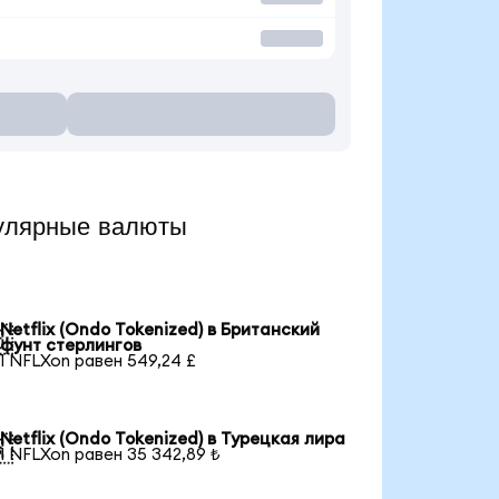
пулярные валюты
Netflix (Ondo Tokenized) в Британский

фунт стерлингов
1 NFLXon равен 549,24 £
Netflix (Ondo Tokenized) в Турецкая лира

1 NFLXon равен 35 342,89 ₺