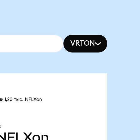
VRTON
и 1,20 тыс. NFLXon
Е
NFLXon