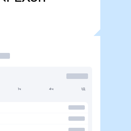
1ч
4ч
1Д