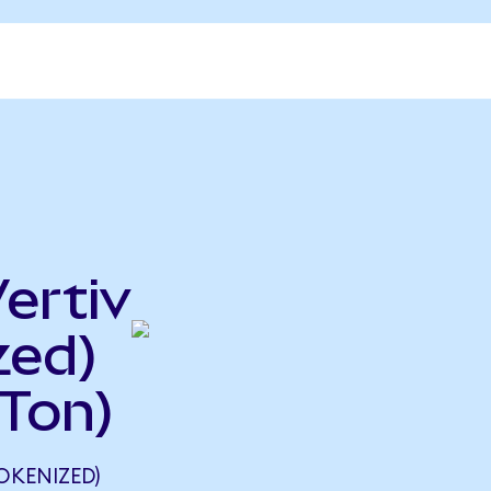
ertiv
zed)
Ton)
OKENIZED)