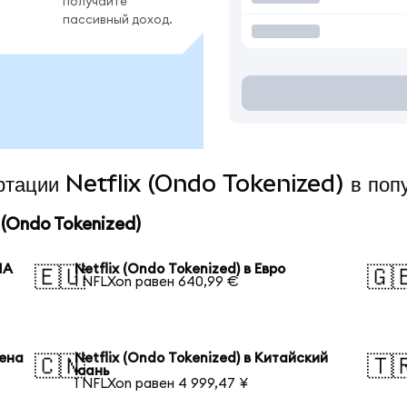
получайте
пассивный доход.
ертации Netflix (Ondo Tokenized) в по
(Ondo Tokenized)
ША
Netflix (Ondo Tokenized) в Евро
🇪🇺
🇬
1 NFLXon равен 640,99 €
иена
Netflix (Ondo Tokenized) в Китайский
🇨🇳
🇹
юань
1 NFLXon равен 4 999,47 ¥