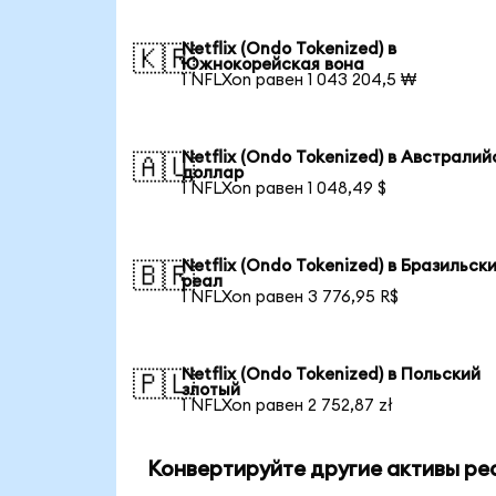
Netflix (Ondo Tokenized) в
🇰🇷
Южнокорейская вона
1 NFLXon равен 1 043 204,5 ₩
Netflix (Ondo Tokenized) в Австралий
🇦🇺
доллар
1 NFLXon равен 1 048,49 $
Netflix (Ondo Tokenized) в Бразильск
🇧🇷
реал
1 NFLXon равен 3 776,95 R$
Netflix (Ondo Tokenized) в Польский
🇵🇱
злотый
1 NFLXon равен 2 752,87 zł
Конвертируйте другие активы ре