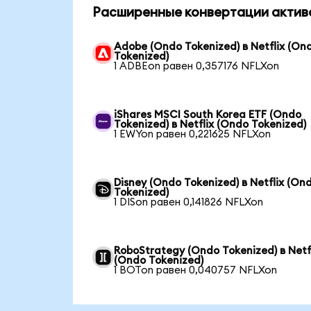
Расширенные конвертации актив
Adobe (Ondo Tokenized) в Netflix (On
Tokenized)
1 ADBEon равен 0,357176 NFLXon
iShares MSCI South Korea ETF (Ondo
Tokenized) в Netflix (Ondo Tokenized)
1 EWYon равен 0,221625 NFLXon
Disney (Ondo Tokenized) в Netflix (On
Tokenized)
1 DISon равен 0,141826 NFLXon
RoboStrategy (Ondo Tokenized) в Netf
(Ondo Tokenized)
1 BOTon равен 0,040757 NFLXon