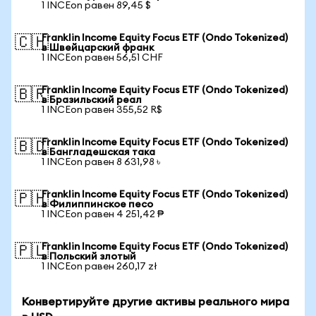
1 INCEon равен 89,45 $
Franklin Income Equity Focus ETF (Ondo Tokenized)
🇨🇭
в Швейцарский франк
1 INCEon равен 56,51 CHF
Franklin Income Equity Focus ETF (Ondo Tokenized)
🇧🇷
в Бразильский реал
1 INCEon равен 355,52 R$
Franklin Income Equity Focus ETF (Ondo Tokenized)
🇧🇩
в Бангладешская така
1 INCEon равен 8 631,98 ৳
Franklin Income Equity Focus ETF (Ondo Tokenized)
🇵🇭
в Филиппинское песо
1 INCEon равен 4 251,42 ₱
Franklin Income Equity Focus ETF (Ondo Tokenized)
🇵🇱
в Польский злотый
1 INCEon равен 260,17 zł
Конвертируйте другие активы реального мира