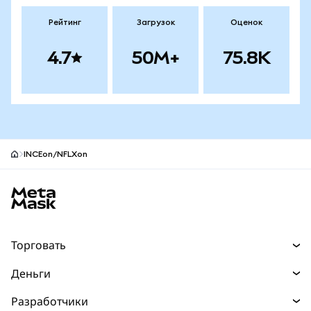
Рейтинг
Загрузок
Оценок
4.7
50M+
75.8K
INCEon/NFLXon
Нижний колонтитул сайта MetaMask
Торговать
Торговля
Деньги
Swaps
Покупайте
Разработчики
Прогнозы
НОВИНКА