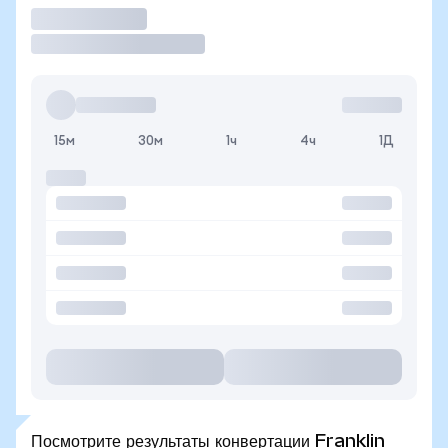
Торговать
15м
30м
1ч
4ч
1Д
Посмотрите результаты конвертации Franklin