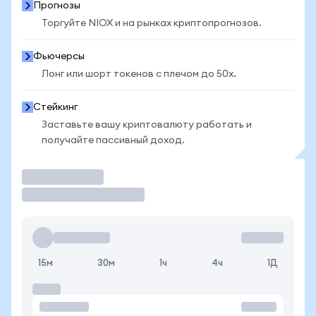
Прогнозы
Торгуйте NIOX и на рынках криптопрогнозов.
Фьючерсы
Лонг или шорт токенов с плечом до 50x.
Стейкинг
Заставьте вашу криптовалюту работать и
получайте пассивный доход.
Торговать
15м
30м
1ч
4ч
1Д