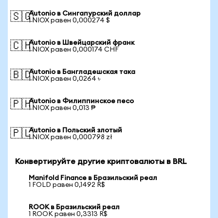
Autonio в Сингапурский доллар
🇸🇬
1 NIOX равен 0,000274 $
Autonio в Швейцарский франк
🇨🇭
1 NIOX равен 0,000174 CHF
Autonio в Бангладешская така
🇧🇩
1 NIOX равен 0,0264 ৳
Autonio в Филиппинское песо
🇵🇭
1 NIOX равен 0,013 ₱
Autonio в Польский злотый
🇵🇱
1 NIOX равен 0,000798 zł
Конвертируйте другие криптовалюты в BRL
Manifold Finance в Бразильский реал
1 FOLD равен 0,1492 R$
ROOK в Бразильский реал
1 ROOK равен 0,3313 R$