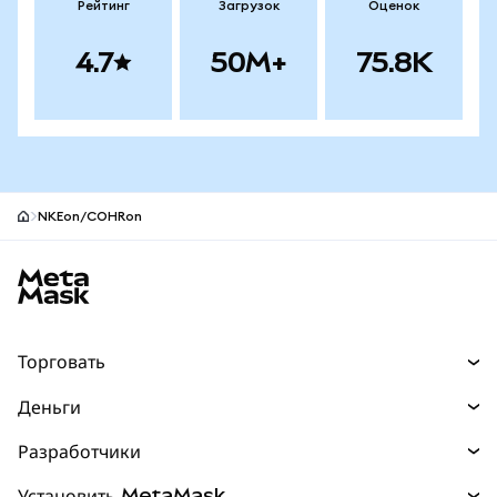
Рейтинг
Загрузок
Оценок
4.7
50M+
75.8K
NKEon/COHRon
Нижний колонтитул сайта MetaMask
Торговать
Торговля
Деньги
Swaps
Покупайте
Разработчики
Прогнозы
НОВИНКА
Карта
Документация для разработчиков
Установить MetaMask