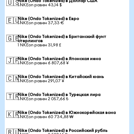
Nike (Ondo Tokenized) в Доллар США
🇺🇸
1 NKEon равен 43,14 $
Nike (Ondo Tokenized) в Евро
🇪🇺
1 NKEon равен 37,33 €
Nike (Ondo Tokenized) в Британский фунт
🇬🇧
стерлингов
1 NKEon равен 31,98 £
Nike (Ondo Tokenized) в Японская иена
🇯🇵
1 NKEon равен 6 807,68 ¥
Nike (Ondo Tokenized) в Китайский юань
🇨🇳
1 NKEon равен 291,07 ¥
Nike (Ondo Tokenized) в Турецкая лира
🇹🇷
1 NKEon равен 2 057,66 ₺
Nike (Ondo Tokenized) в Южнокорейская вона
🇰🇷
1 NKEon равен 60 734,88 ₩
Nike (Ondo Tokenized) в Российский рубль
🇷🇺