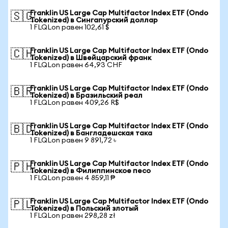
Franklin US Large Cap Multifactor Index ETF (Ondo
🇸🇬
Tokenized) в Сингапурский доллар
1 FLQLon равен 102,61 $
Franklin US Large Cap Multifactor Index ETF (Ondo
🇨🇭
Tokenized) в Швейцарский франк
1 FLQLon равен 64,93 CHF
Franklin US Large Cap Multifactor Index ETF (Ondo
🇧🇷
Tokenized) в Бразильский реал
1 FLQLon равен 409,26 R$
Franklin US Large Cap Multifactor Index ETF (Ondo
🇧🇩
Tokenized) в Бангладешская така
1 FLQLon равен 9 891,72 ৳
Franklin US Large Cap Multifactor Index ETF (Ondo
🇵🇭
Tokenized) в Филиппинское песо
1 FLQLon равен 4 859,11 ₱
Franklin US Large Cap Multifactor Index ETF (Ondo
🇵🇱
Tokenized) в Польский злотый
1 FLQLon равен 298,28 zł