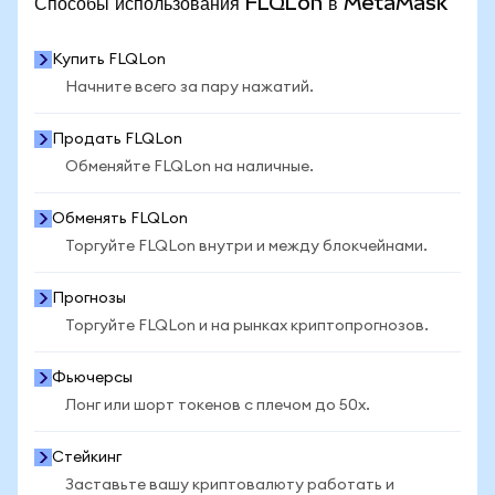
Способы использования FLQLon в MetaMask
Купить FLQLon
Начните всего за пару нажатий.
Продать FLQLon
Обменяйте FLQLon на наличные.
Обменять FLQLon
Торгуйте FLQLon внутри и между блокчейнами.
Прогнозы
Торгуйте FLQLon и на рынках криптопрогнозов.
Фьючерсы
Лонг или шорт токенов с плечом до 50x.
Стейкинг
Заставьте вашу криптовалюту работать и