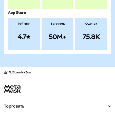
App Store
Рейтинг
Загрузок
Оценок
4.7
50M+
75.8K
FLQLon/NKEon
Нижний колонтитул сайта MetaMask
Торговать
Торговля