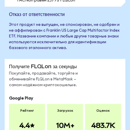
1 ACNon равен 2,1775 FLQLon
Отказ от ответственности
Этот продукт не выпущен, не спонсирован, не одобрен и
не аффилирован с Franklin US Large Cap Multifactor Index
ETF. Название компании и любые другие товарные знаки
используются исключительно для идентификации
базового эталонного актива.
Получите FLQLon за секунды
Покупайте, продавайте, торгуйте и
обменивайте FLQLon в MetaMask —
самом надёжном криптокошельке.
Google Play
Рейтинг
Загрузок
Оценок
4.4
10M+
483.7K