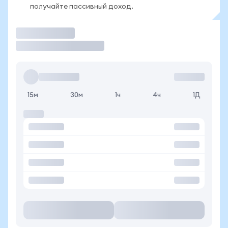
получайте пассивный доход.
Торговать
15м
30м
1ч
4ч
1Д