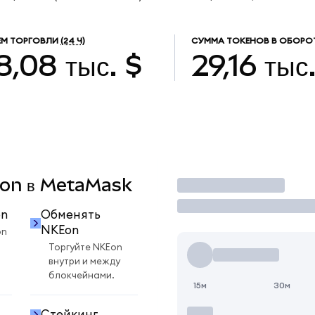
М ТОРГОВЛИ
(24 Ч)
СУММА ТОКЕНОВ В ОБОРО
8,08 тыс. $
29,16 тыс
KEon в MetaMask
Торговать
on
Обменять
NKEon
on
Торгуйте NKEon
внутри и между
блокчейнами.
15м
30м
Стейкинг