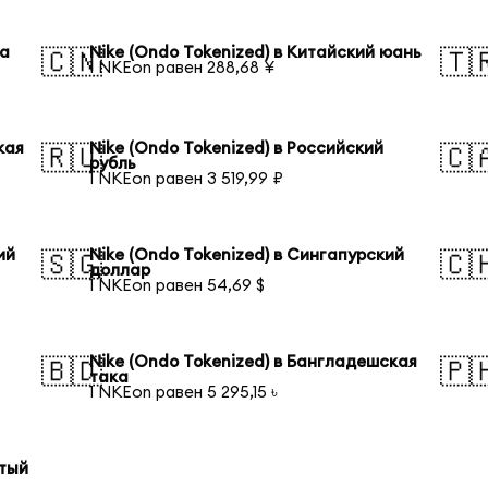
на
Nike (Ondo Tokenized) в Китайский юань
🇨🇳
🇹
1 NKEon равен 288,68 ¥
кая
Nike (Ondo Tokenized) в Российский
🇷🇺
🇨
рубль
1 NKEon равен 3 519,99 ₽
ий
Nike (Ondo Tokenized) в Сингапурский
🇸🇬
🇨
доллар
1 NKEon равен 54,69 $
Nike (Ondo Tokenized) в Бангладешская
🇧🇩
🇵
така
1 NKEon равен 5 295,15 ৳
отый