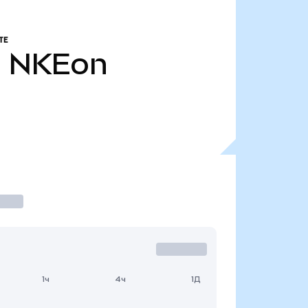
ТЕ
.
NKEon
1ч
4ч
1Д