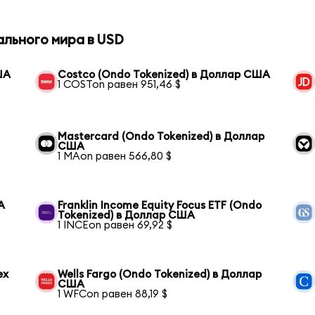
ального мира в USD
ША
Costco (Ondo Tokenized) в Доллар США
1 COSTon равен 951,46 $
Mastercard (Ondo Tokenized) в Доллар
США
1 MAon равен 566,80 $
А
Franklin Income Equity Focus ETF (Ondo
Tokenized) в Доллар США
1 INCEon равен 69,92 $
ex
Wells Fargo (Ondo Tokenized) в Доллар
США
1 WFCon равен 88,19 $