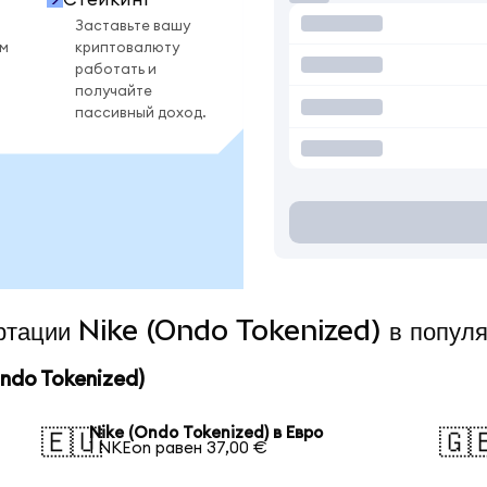
Заставьте вашу
ом
криптовалюту
работать и
получайте
пассивный доход.
ертации Nike (Ondo Tokenized) в попул
ndo Tokenized)
Nike (Ondo Tokenized) в Евро
🇪🇺
🇬
1 NKEon равен 37,00 €