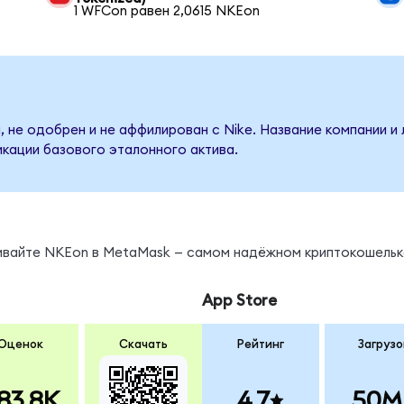
1 WFCon равен 2,0615 NKEon
, не одобрен и не аффилирован с Nike. Название компании и
кации базового эталонного актива.
нивайте NKEon в MetaMask — самом надёжном криптокошельк
App Store
Оценок
Скачать
Рейтинг
Загрузо
83.8K
4.7
50M