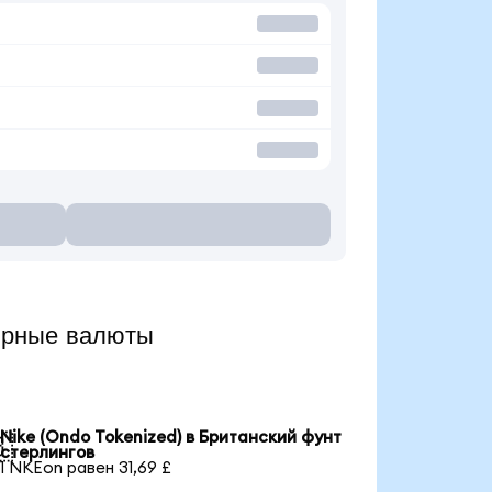
ярные валюты
Nike (Ondo Tokenized) в Британский фунт

стерлингов
1 NKEon равен 31,69 £