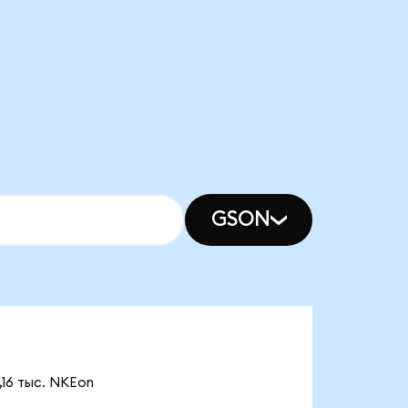
GSON
,16 тыс. NKEon