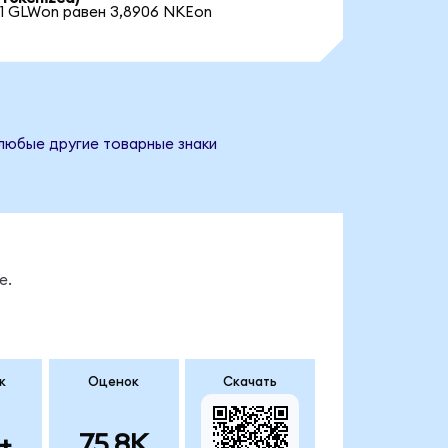
1 GLWon равен 3,8906 NKEon
 любые другие товарные знаки
е.
к
Оценок
Скачать
+
75.8K