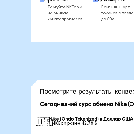
Торгуйте NKEon и
Лонг или шорт
на рынках
токенов с плеч
криптопрогнозов.
до 50x.
Посмотрите результаты конв
Сегодняшний курс обмена Nike (O
Nike (Ondo Tokenized) в Доллар США
🇺🇸
1 NKEon равен 42,78 $