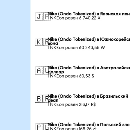
Nike (Ondo Tokenized) в Японская ие
🇯🇵
1 NKEon равен 6 740,22 ¥
Nike (Ondo Tokenized) в Южнокорейс
🇰🇷
вона
1 NKEon равен 60 243,85 ₩
Nike (Ondo Tokenized) в Австралийск
🇦🇺
доллар
1 NKEon равен 60,53 $
Nike (Ondo Tokenized) в Бразильский
🇧🇷
реал
1 NKEon равен 218,17 R$
Nike (Ondo Tokenized) в Польский зл
🇵🇱
1 NKEon равен 158,95 zł