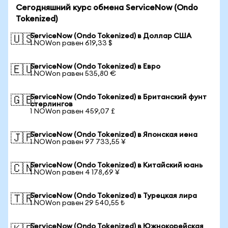
Сегодняшний курс обмена ServiceNow (Ondo
Tokenized)
ServiceNow (Ondo Tokenized) в Доллар США
🇺🇸
1 NOWon равен 619,33 $
ServiceNow (Ondo Tokenized) в Евро
🇪🇺
1 NOWon равен 535,80 €
ServiceNow (Ondo Tokenized) в Британский фунт
🇬🇧
стерлингов
1 NOWon равен 459,07 £
ServiceNow (Ondo Tokenized) в Японская иена
🇯🇵
1 NOWon равен 97 733,55 ¥
ServiceNow (Ondo Tokenized) в Китайский юань
🇨🇳
1 NOWon равен 4 178,69 ¥
ServiceNow (Ondo Tokenized) в Турецкая лира
🇹🇷
1 NOWon равен 29 540,55 ₺
ServiceNow (Ondo Tokenized) в Южнокорейская