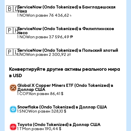
ServiceNow (Ondo Tokenized) в Бангладешская
🇧🇩
така
1 NOWon равен 76 436,62 ৳
ServiceNow (Ondo Tokenized) в Филиппинское
🇵🇭
песо
1 NOWon равен 37 596,49 ₱
ServiceNow (Ondo Tokenized) в Польский злотый
🇵🇱
1 NOWon равен 2 300,92 zł
Конвертируйте другие активы реального мира
в USD
Global X Copper Miners ETF (Ondo Tokenized) в
Доллар США
1 COPXon равен 86,41 $
Snowflake (Ondo Tokenized) в Доллар США
1 SNOWon равен 328,10 $
Toyota (Ondo Tokenized) в Доллар США
1 TMon равен 190,44 $