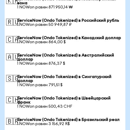
🇰🇷
вона
1 NOWon равен 871 950,14 ₩
ServiceNow (Ondo Tokenized) в Российский рубль
🇷🇺
1 NOWon равен 50 949,87 ₽
ServiceNow (Ondo Tokenized) в Канадский доллар
🇨🇦
1 NOWon равен 864,00 $
ServiceNow (Ondo Tokenized) в Австралийский
🇦🇺
доллар
1 NOWon равен 876,37 $
ServiceNow (Ondo Tokenized) в Сингапурский
🇸🇬
доллар
1 NOWon равен 791,51 $
ServiceNow (Ondo Tokenized) в Швейцарский
🇨🇭
франк
1 NOWon равен 500,43 CHF
ServiceNow (Ondo Tokenized) в Бразильский реал
🇧🇷
1 NOWon равен 3 156,92 R$