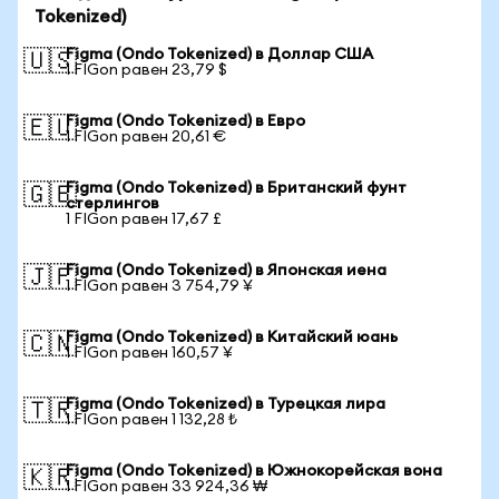
Tokenized)
Figma (Ondo Tokenized) в Доллар США
🇺🇸
1 FIGon равен 23,79 $
Figma (Ondo Tokenized) в Евро
🇪🇺
1 FIGon равен 20,61 €
Figma (Ondo Tokenized) в Британский фунт
🇬🇧
стерлингов
1 FIGon равен 17,67 £
Figma (Ondo Tokenized) в Японская иена
🇯🇵
1 FIGon равен 3 754,79 ¥
Figma (Ondo Tokenized) в Китайский юань
🇨🇳
1 FIGon равен 160,57 ¥
Figma (Ondo Tokenized) в Турецкая лира
🇹🇷
1 FIGon равен 1 132,28 ₺
Figma (Ondo Tokenized) в Южнокорейская вона
🇰🇷
1 FIGon равен 33 924,36 ₩