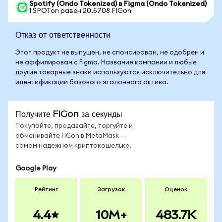
Spotify (Ondo Tokenized) в Figma (Ondo Tokenized)
1 SPOTon равен 20,5708 FIGon
Отказ от ответственности
Этот продукт не выпущен, не спонсирован, не одобрен и
не аффилирован с Figma. Название компании и любые
другие товарные знаки используются исключительно для
идентификации базового эталонного актива.
Получите FIGon за секунды
Покупайте, продавайте, торгуйте и
обменивайте FIGon в MetaMask —
самом надёжном криптокошельке.
Google Play
Рейтинг
Загрузок
Оценок
4.4
10M+
483.7K