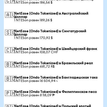
🇨🇦
1 NTESon равен 186,56 $
NetEase (Ondo Tokenized) в Австралийский
🇦🇺
доллар
1 NTESon равен 189,26 $
NetEase (Ondo Tokenized) в Сингапурский
🇸🇬
доллар
1 NTESon равен 170,92 $
NetEase (Ondo Tokenized) в Швейцарский франк
🇨🇭
1 NTESon равен 108,07 CHF
NetEase (Ondo Tokenized) в Бразильский реал
🇧🇷
1 NTESon равен 681,72 R$
NetEase (Ondo Tokenized) в Бангладешская така
🇧🇩
1 NTESon равен 16 504,94 ৳
NetEase (Ondo Tokenized) в Филиппинское песо
🇵🇭
1 NTESon равен 8 118,09 ₱
NetEase (Ondo Tokenized) в Польский злотый