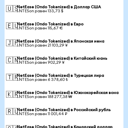
NetEase (Ondo Tokenized) в Доллар США
🇺🇸
1 NTESon равен 133,73 $
NetEase (Ondo Tokenized) в Евро
🇪🇺
1 NTESon равен 115,67 €
NetEase (Ondo Tokenized) в Японская иена
🇯🇵
1 NTESon равен 21 103,29 ¥
NetEase (Ondo Tokenized) в Китайский юань
🇨🇳
1 NTESon равен 902,29 ¥
NetEase (Ondo Tokenized) в Турецкая лира
🇹🇷
1 NTESon равен 6 378,60 ₺
NetEase (Ondo Tokenized) в Южнокорейская вона
🇰🇷
1 NTESon равен 188 277,38 ₩
NetEase (Ondo Tokenized) в Российский рубль
🇷🇺
1 NTESon равен 11 001,44 ₽
NetEase (Ondo Tokenized) в Канадский доллар