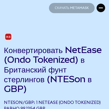
СКАЧАТЬ METAMASK
СКАЧАТЬ METAMASK
Конвертировать NetEase
(Ondo Tokenized) в
Британский фунт
стерлингов (NTESon в
GBP)
NTESON/GBP: 1 NETEASE (ONDO TOKENIZED)
РАВНО 99,1254 GBP