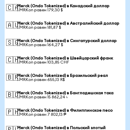
Merck (Ondo Tokenized) в Канадский доллар
🇨🇦
1 MRKon равен 179,30 $
Merck (Ondo Tokenized) в Австралийский доллар
🇦🇺
1 MRKon равен 181,87 $
Merck (Ondo Tokenized) в Сингапурский доллар
🇸🇬
1 MRKon равен 164,27 $
Merck (Ondo Tokenized) в Швейцарский франк
🇨🇭
1 MRKon равен 103,85 CHF
Merck (Ondo Tokenized) в Бразильский реал
🇧🇷
1 MRKon равен 655,13 R$
Merck (Ondo Tokenized) в Бангладешская така
🇧🇩
1 MRKon равен 15 862,24 ৳
Merck (Ondo Tokenized) в Филиппинское песо
🇵🇭
1 MRKon равен 7 802,13 ₱
Merck (Ondo Tokenized) в Польский злотый