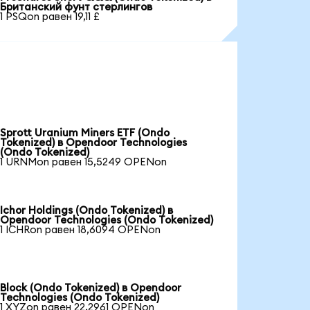
Британский фунт стерлингов
1 PSQon равен 19,11 £
Sprott Uranium Miners ETF (Ondo
Tokenized) в Opendoor Technologies
(Ondo Tokenized)
1 URNMon равен 15,5249 OPENon
Ichor Holdings (Ondo Tokenized) в
Opendoor Technologies (Ondo Tokenized)
1 ICHRon равен 18,6094 OPENon
Block (Ondo Tokenized) в Opendoor
Technologies (Ondo Tokenized)
1 XYZon равен 22,2961 OPENon