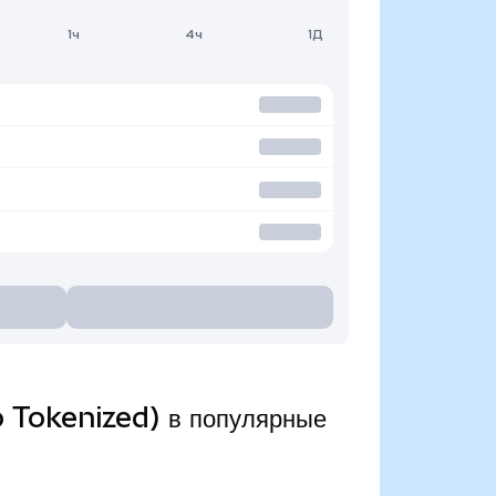
1ч
4ч
1Д
 Tokenized) в популярные