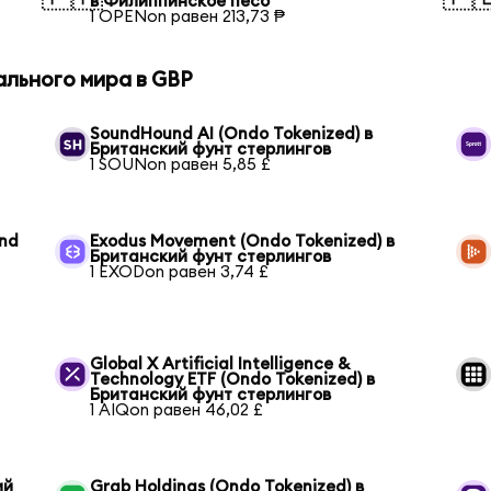
в Филиппинское песо
1 OPENon равен 213,73 ₱
ального мира в GBP
SoundHound AI (Ondo Tokenized) в
Британский фунт стерлингов
1 SOUNon равен 5,85 £
und
Exodus Movement (Ondo Tokenized) в
Британский фунт стерлингов
1 EXODon равен 3,74 £
Global X Artificial Intelligence &
Technology ETF (Ondo Tokenized) в
Британский фунт стерлингов
1 AIQon равен 46,02 £
ий
Grab Holdings (Ondo Tokenized) в