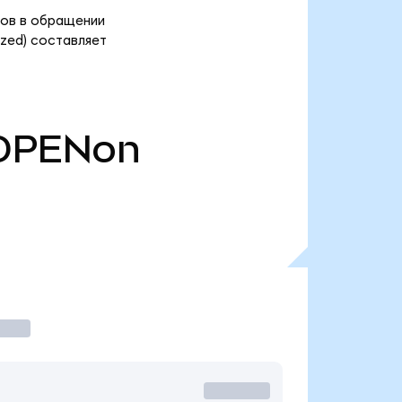
нов в обращении
zed) составляет
OPENon