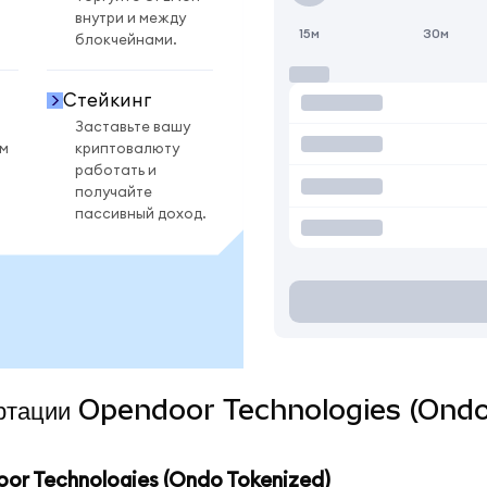
внутри и между
15м
30м
блокчейнами.
Стейкинг
Заставьте вашу
ом
криптовалюту
работать и
получайте
пассивный доход.
вертации Opendoor Technologies (Ondo
r Technologies (Ondo Tokenized)