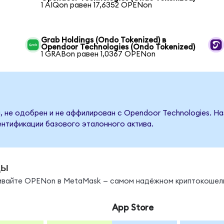
1 AIQon равен 17,6352 OPENon
Grab Holdings (Ondo Tokenized) в
Opendoor Technologies (Ondo Tokenized)
1 GRABon равен 1,0367 OPENon
, не одобрен и не аффилирован с Opendoor Technologies. Н
ентификации базового эталонного актива.
ды
нивайте OPENon в MetaMask — самом надёжном криптокошель
App Store