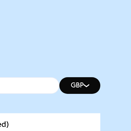
GBP
ed)