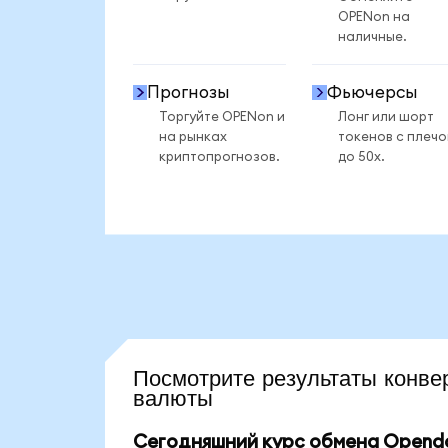
OPENon на
наличные.
Прогнозы
Фьючерсы
Торгуйте OPENon и
Лонг или шорт
на рынках
токенов с плеч
криптопрогнозов.
до 50x.
Посмотрите результаты кон
валюты
Сегодняшний курс обмена Opendoo