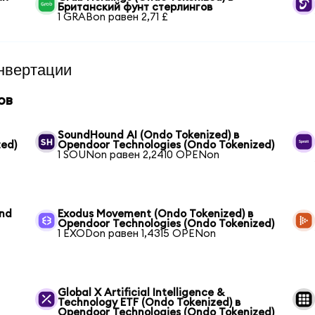
Британский фунт стерлингов
1 GRABon равен 2,71 £
нвертации
ов
SoundHound AI (Ondo Tokenized) в
ed)
Opendoor Technologies (Ondo Tokenized)
1 SOUNon равен 2,2410 OPENon
und
Exodus Movement (Ondo Tokenized) в
Opendoor Technologies (Ondo Tokenized)
1 EXODon равен 1,4315 OPENon
Global X Artificial Intelligence &
Technology ETF (Ondo Tokenized) в
Opendoor Technologies (Ondo Tokenized)