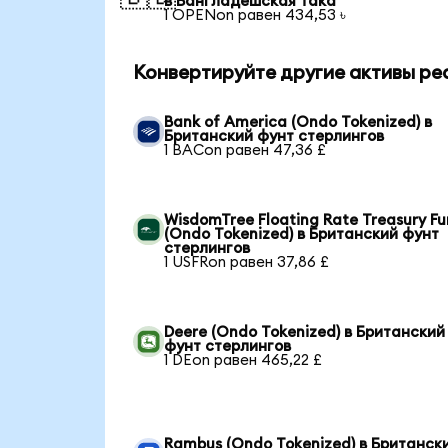
в Бангладешская така
1 OPENon равен 434,53 ৳
Конвертируйте другие активы ре
Bank of America (Ondo Tokenized) в
Британский фунт стерлингов
1 BACon равен 47,36 £
WisdomTree Floating Rate Treasury F
(Ondo Tokenized) в Британский фунт
стерлингов
1 USFRon равен 37,86 £
Deere (Ondo Tokenized) в Британский
фунт стерлингов
1 DEon равен 465,22 £
Rambus (Ondo Tokenized) в Британск