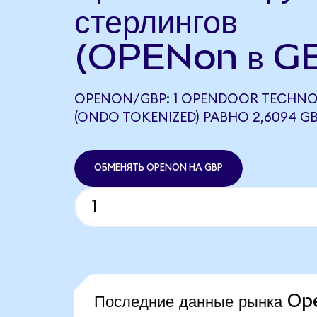
стерлингов
(OPENon в G
OPENON/GBP: 1 OPENDOOR TECHNO
(ONDO TOKENIZED) РАВНО 2,6094 G
ОБМЕНЯТЬ OPENON НА GBP
Последние данные рынка O