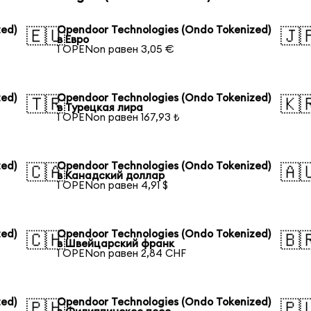
ed)
Opendoor Technologies (Ondo Tokenized)
🇪🇺
🇯
в Евро
1 OPENon равен 3,05 €
ed)
Opendoor Technologies (Ondo Tokenized)
🇹🇷
🇰
в Турецкая лира
1 OPENon равен 167,93 ₺
ed)
Opendoor Technologies (Ondo Tokenized)
🇨🇦
🇦
в Канадский доллар
1 OPENon равен 4,91 $
ed)
Opendoor Technologies (Ondo Tokenized)
🇨🇭
🇧
в Швейцарский франк
1 OPENon равен 2,84 CHF
ed)
Opendoor Technologies (Ondo Tokenized)
🇵🇭
🇵