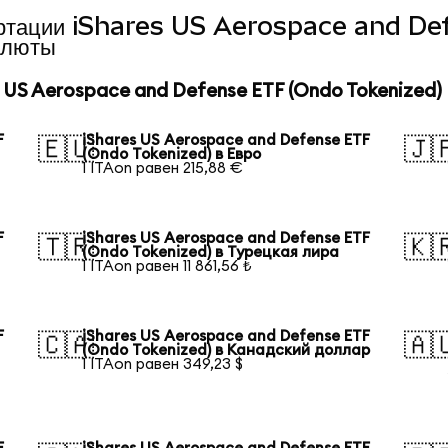
нвертации iShares US Aerospace and D
алюты
US Aerospace and Defense ETF (Ondo Tokenized)
F
iShares US Aerospace and Defense ETF
🇪🇺
🇯
(Ondo Tokenized) в Евро
1 ITAon равен 215,88 €
F
iShares US Aerospace and Defense ETF
🇹🇷
🇰
(Ondo Tokenized) в Турецкая лира
1 ITAon равен 11 861,56 ₺
F
iShares US Aerospace and Defense ETF
🇨🇦
🇦
(Ondo Tokenized) в Канадский доллар
1 ITAon равен 349,23 $