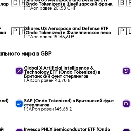
F
iShares US Aerospace and Defense ETF
🇨🇭
🇧
ллар
(Ondo Tokenized) в Швейцарский франк
1 ITAon равен 201,53 CHF
F
iShares US Aerospace and Defense ETF
🇵🇭
🇵
ака
(Ondo Tokenized) в Филиппинское песо
1 ITAon равен 15 166,81 ₱
ального мира в GBP
Global X Artificial Intelligence &
Technology ETF (Ondo Tokenized) в
Британский фунт стерлингов
1 AIQon равен 43,70 £
zed)
SAP (Ondo Tokenized) в Британский фунт
стерлингов
1 SAPon равен 145,68 £
ий
Invesco PHLX Semiconductor ETF (Ondo