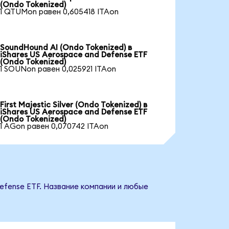
(Ondo Tokenized)
1 QTUMon равен 0,605418 ITAon
SoundHound AI (Ondo Tokenized) в
iShares US Aerospace and Defense ETF
(Ondo Tokenized)
1 SOUNon равен 0,025921 ITAon
First Majestic Silver (Ondo Tokenized) в
iShares US Aerospace and Defense ETF
(Ondo Tokenized)
1 AGon равен 0,070742 ITAon
efense ETF. Название компании и любые