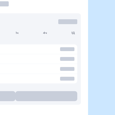
1ч
4ч
1Д