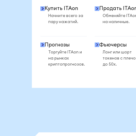
Купить ITAon
Продать ITAo
Начните всего за
Обменяйте ITAo
пару нажатий.
на наличные.
Прогнозы
Фьючерсы
Торгуйте ITAon и
Лонг или шорт
на рынках
токенов с плеч
криптопрогнозов.
до 50x.