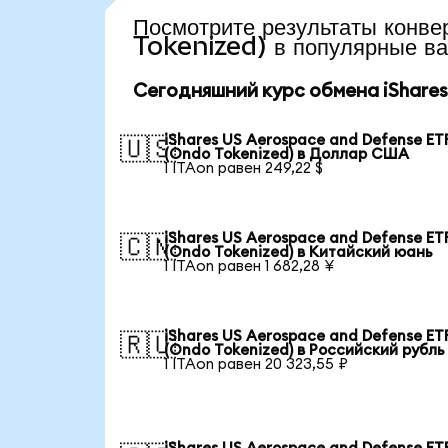
Посмотрите результаты ко
Tokenized) в популярные в
Сегодняшний курс обмена iShares 
iShares US Aerospace and Defense ET
🇺🇸
(Ondo Tokenized) в Доллар США
1 ITAon равен 249,22 $
iShares US Aerospace and Defense ET
🇨🇳
(Ondo Tokenized) в Китайский юань
1 ITAon равен 1 682,28 ¥
iShares US Aerospace and Defense ET
🇷🇺
(Ondo Tokenized) в Российский рубль
1 ITAon равен 20 323,55 ₽