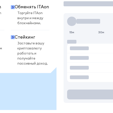
n
Обменять ITAon
n
Торгуйте ITAon
внутри и между
блокчейнами.
15м
30м
Стейкинг
Заставьте вашу
ом
криптовалюту
работать и
получайте
пассивный доход.