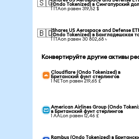
iShares US Aerospace and Defense ET
🇸🇬
(Ondo Tokenized) в Сингапурский до
1 ITAon равен 319,52 $
iShares US Aerospace and Defense ET
🇧🇩
(Ondo Tokenized) в Бангладешская т
1 ITAon равен 30 802,68 ৳
Конвертируйте другие активы ре
Cloudflare (Ondo Tokenized) в
Британский фунт стерлингов
1 NETon равен 219,65 £
American Airlines Group (Ondo Tokeni
в Британский фунт стерлингов
1 AALon равен 12,46 £
Rambus (Ondo Tokenized) в Британск