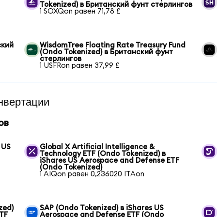
Tokenized) в Британский фунт стерлингов
1 SOXQon равен 71,78 £
ский
WisdomTree Floating Rate Treasury Fund
(Ondo Tokenized) в Британский фунт
стерлингов
1 USFRon равен 37,99 £
нвертации
ов
 US
Global X Artificial Intelligence &
Technology ETF (Ondo Tokenized) в
iShares US Aerospace and Defense ETF
(Ondo Tokenized)
1 AIQon равен 0,236020 ITAon
zed)
SAP (Ondo Tokenized) в iShares US
ETF
Aerospace and Defense ETF (Ondo