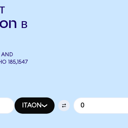
т
Aon в
E AND
О 185,1547
ITAON