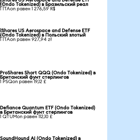
iShares US Aerospace and Defense ETF

(Ondo Tokenized) в Бразильский реал
1 ITAon равен 1 276,59 R$
iShares US Aerospace and Defense ETF

(Ondo Tokenized) в Польский злотый
1 ITAon равен 927,94 zł
ProShares Short QQQ (Ondo Tokenized) в
Британский фунт стерлингов
1 PSQon равен 19,12 £
Defiance Quantum ETF (Ondo Tokenized)
в Британский фунт стерлингов
1 QTUMon равен 112,10 £
SoundHound AI (Ondo Tokenized) в