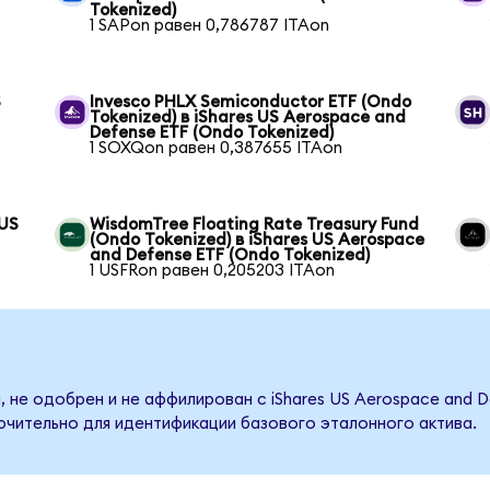
Tokenized)
1 SAPon равен 0,786787 ITAon
S
Invesco PHLX Semiconductor ETF (Ondo
Tokenized) в iShares US Aerospace and
Defense ETF (Ondo Tokenized)
1 SOXQon равен 0,387655 ITAon
 US
WisdomTree Floating Rate Treasury Fund
(Ondo Tokenized) в iShares US Aerospace
and Defense ETF (Ondo Tokenized)
1 USFRon равен 0,205203 ITAon
 не одобрен и не аффилирован с iShares US Aerospace and D
ючительно для идентификации базового эталонного актива.