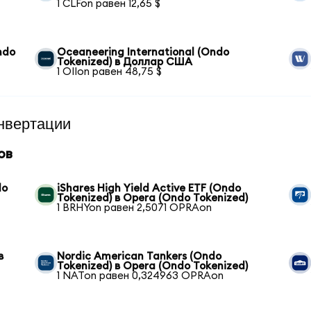
1 CLFon равен 12,65 $
ndo
Oceaneering International (Ondo
Tokenized) в Доллар США
1 OIIon равен 48,75 $
нвертации
ов
do
iShares High Yield Active ETF (Ondo
Tokenized) в Opera (Ondo Tokenized)
1 BRHYon равен 2,5071 OPRAon
в
Nordic American Tankers (Ondo
Tokenized) в Opera (Ondo Tokenized)
1 NATon равен 0,324963 OPRAon