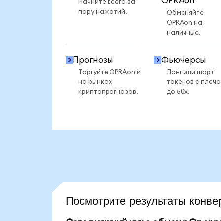
OPRAon
Начните всего за
пару нажатий.
Обменяйте
OPRAon на
наличные.
Прогнозы
Фьючерсы
Торгуйте OPRAon и
Лонг или шорт
на рынках
токенов с плеч
криптопрогнозов.
до 50x.
Посмотрите результаты кон