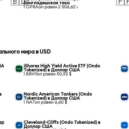
🇧🇩
🇵
Бангладешская така
1 OPRAon равен 2 506,62 ৳
ального мира в USD
ША
iShares High Yield Active ETF (Ondo
Tokenized) в Доллар США
1 BRHYon равен 50,92 $
в
Nordic American Tankers (Ondo
Tokenized) в Доллар США
1 NATon равен 6,60 $
ар
Cleveland-Cliffs (Ondo Tokenized) в
Доллар США