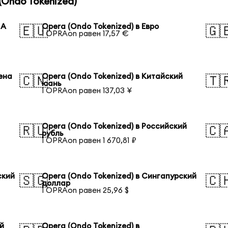
Ondo Tokenized)
ША
Opera (Ondo Tokenized) в Евро
🇪🇺
🇬
1 OPRAon равен 17,57 €
ена
Opera (Ondo Tokenized) в Китайский
🇨🇳
🇹
юань
1 OPRAon равен 137,03 ¥
Opera (Ondo Tokenized) в Российский
🇷🇺
🇨
рубль
1 OPRAon равен 1 670,81 ₽
ский
Opera (Ondo Tokenized) в Сингапурский
🇸🇬
🇨
доллар
1 OPRAon равен 25,96 $
ий
Opera (Ondo Tokenized) в