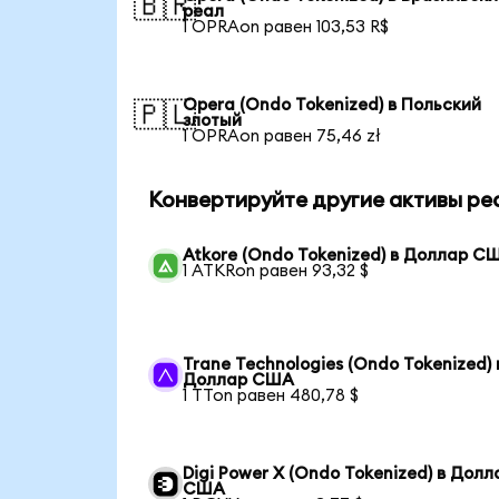
🇧🇷
реал
1 OPRAon равен 103,53 R$
Opera (Ondo Tokenized) в Польский
🇵🇱
злотый
1 OPRAon равен 75,46 zł
Конвертируйте другие активы ре
Atkore (Ondo Tokenized) в Доллар С
1 ATKRon равен 93,32 $
Trane Technologies (Ondo Tokenized) 
Доллар США
1 TTon равен 480,78 $
Digi Power X (Ondo Tokenized) в Долл
США