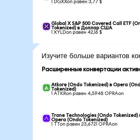
1 DGXXon равен 3,77 $
Global X S&P 500 Covered Call ETF (O
Tokenized) в Доллар США
1 XYLDon равен 42,16 $
Изучите больше вариантов ко
Расширенные конвертации актив
Atkore (Ondo Tokenized) в Opera (On
Tokenized)
1 ATKRon равен 4,5948 OPRAon
Trane Technologies (Ondo Tokenized) 
Opera (Ondo Tokenized)
1 TTon равен 23,6721 OPRAon