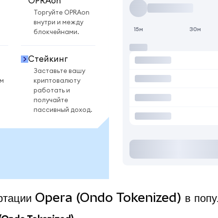
OPRAon
Торгуйте OPRAon
внутри и между
15м
30м
блокчейнами.
Стейкинг
Заставьте вашу
ом
криптовалюту
работать и
получайте
пассивный доход.
вертации Opera (Ondo Tokenized) в поп