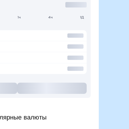
1ч
4ч
1Д
улярные валюты