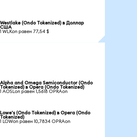
Westlake (Ondo Tokenized) в Доллар
США
1 WLKon равен 77,54 $
Alpha and Omega Semiconductor (Ondo
Tokenized) в Opera (Ondo Tokenized)
1 AOSLon равен 1,5618 OPRAon
Lowe's (Ondo Tokenized) в Opera (Ondo
Tokenized)
1 LOWon равен 10,7834 OPRAon