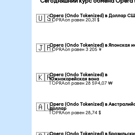
Сегодняшний курс обмена Opera (
Opera (Ondo Tokenized) в Доллар С
🇺🇸
1 OPRAon равен 20,31 $
Opera (Ondo Tokenized) в Японская и
🇯🇵
1 OPRAon равен 3 205 ¥
Opera (Ondo Tokenized) в
🇰🇷
Южнокорейская вона
1 OPRAon равен 28 594,07 ₩
Opera (Ondo Tokenized) в Австралий
🇦🇺
доллар
1 OPRAon равен 28,74 $
Opera (Ondo Tokenized) в Бразильск