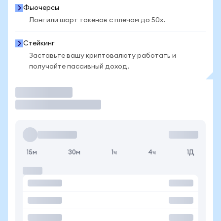
Фьючерсы
Лонг или шорт токенов с плечом до 50x.
Стейкинг
Заставьте вашу криптовалюту работать и
получайте пассивный доход.
Торговать
15м
30м
1ч
4ч
1Д