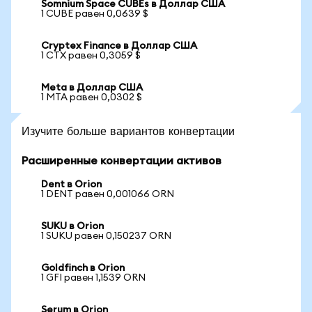
Somnium Space CUBEs в Доллар США
1 CUBE равен 0,0639 $
Cryptex Finance в Доллар США
1 CTX равен 0,3059 $
Meta в Доллар США
1 MTA равен 0,0302 $
Изучите больше вариантов конвертации
Расширенные конвертации активов
Dent в Orion
1 DENT равен 0,001066 ORN
SUKU в Orion
1 SUKU равен 0,150237 ORN
Goldfinch в Orion
1 GFI равен 1,1539 ORN
Serum в Orion