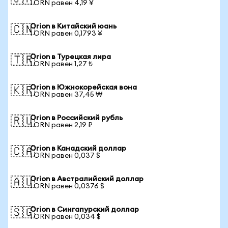
1 ORN равен 4,19 ¥
Orion в Китайский юань
🇨🇳
1 ORN равен 0,1793 ¥
Orion в Турецкая лира
🇹🇷
1 ORN равен 1,27 ₺
Orion в Южнокорейская вона
🇰🇷
1 ORN равен 37,45 ₩
Orion в Российский рубль
🇷🇺
1 ORN равен 2,19 ₽
Orion в Канадский доллар
🇨🇦
1 ORN равен 0,037 $
Orion в Австралийский доллар
🇦🇺
1 ORN равен 0,0376 $
Orion в Сингапурский доллар
🇸🇬
1 ORN равен 0,034 $