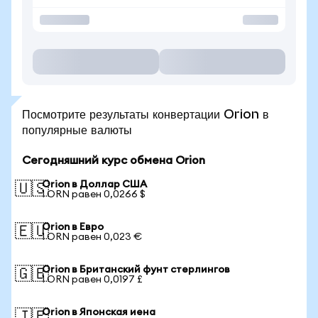
Посмотрите результаты конвертации Orion в
популярные валюты
Сегодняшний курс обмена Orion
Orion в Доллар США
🇺🇸
1 ORN равен 0,0266 $
Orion в Евро
🇪🇺
1 ORN равен 0,023 €
Orion в Британский фунт стерлингов
🇬🇧
1 ORN равен 0,0197 £
Orion в Японская иена
🇯🇵