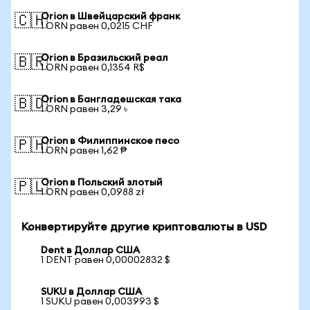
Orion в Швейцарский франк
🇨🇭
1 ORN равен 0,0215 CHF
Orion в Бразильский реал
🇧🇷
1 ORN равен 0,1354 R$
Orion в Бангладешская така
🇧🇩
1 ORN равен 3,29 ৳
Orion в Филиппинское песо
🇵🇭
1 ORN равен 1,62 ₱
Orion в Польский злотый
🇵🇱
1 ORN равен 0,0988 zł
Конвертируйте другие криптовалюты в USD
Dent в Доллар США
1 DENT равен 0,00002832 $
SUKU в Доллар США
1 SUKU равен 0,003993 $