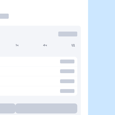
1ч
4ч
1Д