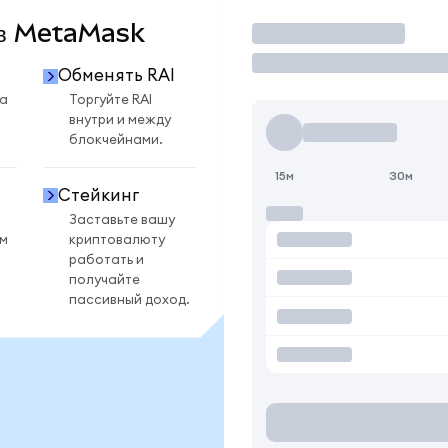
I в MetaMask
Торговать
Обменять RAI
на
Торгуйте RAI
внутри и между
блокчейнами.
15м
30м
Стейкинг
Заставьте вашу
ом
криптовалюту
работать и
получайте
пассивный доход.