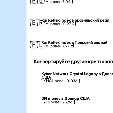
🇦🇺
1 RAI равен 3,04 $
Rai Reflex Index в Бразильский реал
🇧🇷
1 RAI равен 10,97 R$
Rai Reflex Index в Польский злотый
🇵🇱
1 RAI равен 7,97 zł
Конвертируйте другие криптовал
Kyber Network Crystal Legacy в Долл
США
1 KNCL равен 0,1036 $
DFI money в Доллар США
1 YFII равен 25,88 $