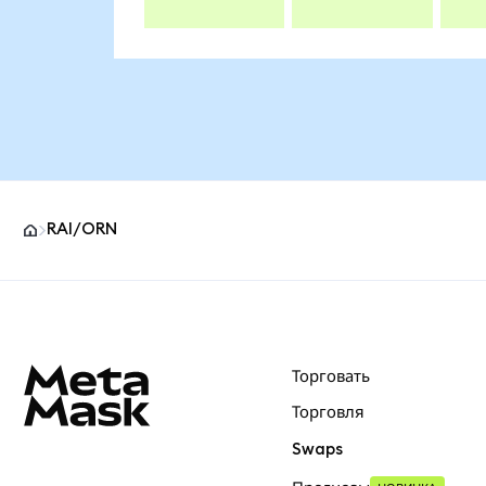
RAI/ORN
Нижний колонтитул сайта MetaMask
Торговать
Торговля
Swaps