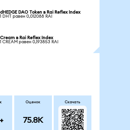
dHEDGE DAO Token в Rai Reflex Index
1 DHT равен 0,012088 RAI
Cream в Rai Reflex Index
1 CREAM равен 0,193853 RAI
к
Оценок
Скачать
+
75.8K