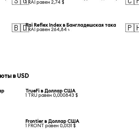
🇸🇬
🇨
1 RAI равен 2,74 $
Rai Reflex Index в Бангладешская така
🇧🇩
🇵
1 RAI равен 264,84 ৳
юты в USD
ар
TrueFi в Доллар США
1 TRU равен 0,000843 $
Frontier в Доллар США
1 FRONT равен 0,0131 $