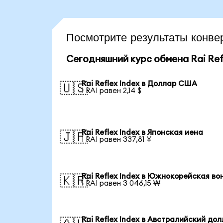
Посмотрите результаты конв
Сегодняшний курс обмена Rai Refl
Rai Reflex Index в Доллар США
🇺🇸
1 RAI равен 2,14 $
Rai Reflex Index в Японская иена
🇯🇵
1 RAI равен 337,81 ¥
Rai Reflex Index в Южнокорейская во
🇰🇷
1 RAI равен 3 046,15 ₩
Rai Reflex Index в Австралийский до