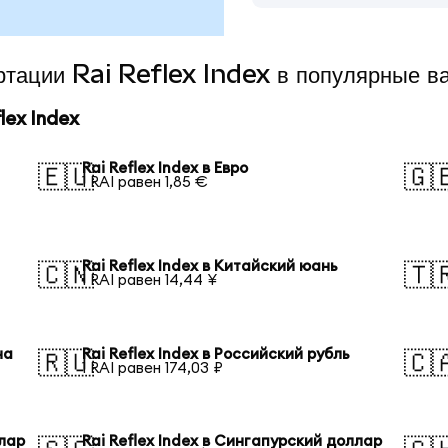
ертации Rai Reflex Index в популярные в
ex Index
Rai Reflex Index в Евро
🇪🇺
🇬
1 RAI равен 1,85 €
Rai Reflex Index в Китайский юань
🇨🇳
🇹
1 RAI равен 14,44 ¥
на
Rai Reflex Index в Российский рубль
🇷🇺
🇨
1 RAI равен 174,03 ₽
ллар
Rai Reflex Index в Сингапурский доллар