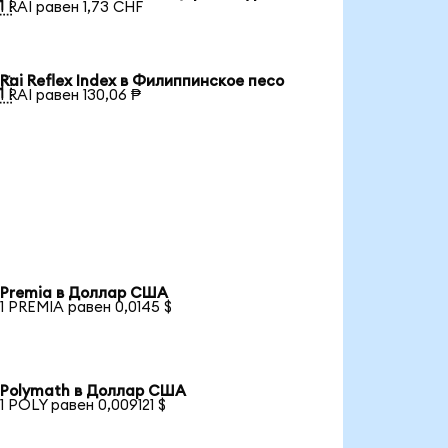

1 RAI равен 1,73 CHF
Rai Reflex Index в Филиппинское песо

1 RAI равен 130,06 ₱
Premia в Доллар США
1 PREMIA равен 0,0145 $
Polymath в Доллар США
1 POLY равен 0,009121 $