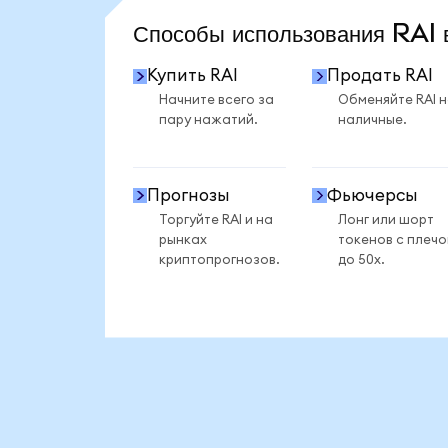
Способы использования RA
Купить RAI
Продать RAI
Начните всего за
Обменяйте RAI 
пару нажатий.
наличные.
Прогнозы
Фьючерсы
Торгуйте RAI и на
Лонг или шорт
рынках
токенов с плеч
криптопрогнозов.
до 50x.