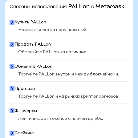
ПОСМОТРЕТЬ БОЛЬШЕ СТАТИСТИКИ
Способы использования PALLon в MetaMask
Купить PALLon
Начните всего за пару нажатий.
Продать PALLon
Обменяйте PALLon на наличные.
Обменять PALLon
Торгуйте PALLon внутри и между блокчейнами.
Прогнозы
Торгуйте PALLon и на рынках криптопрогнозов.
Фьючерсы
Лонг или шорт токенов с плечом до 50x.
Стейкинг