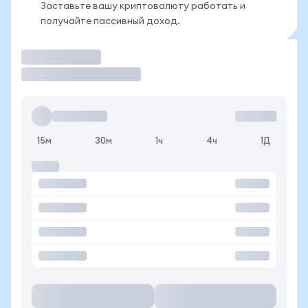
Заставьте вашу криптовалюту работать и
получайте пассивный доход.
Торговать
15м
30м
1ч
4ч
1Д