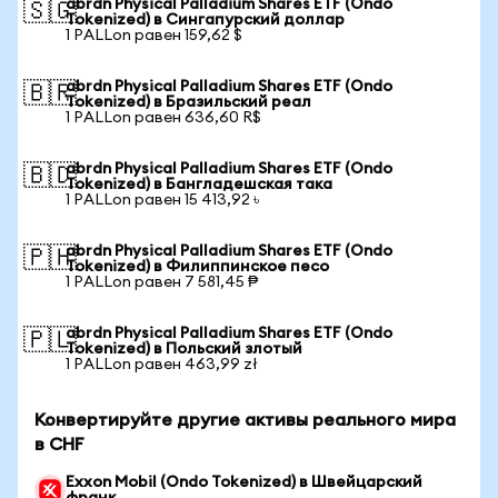
abrdn Physical Palladium Shares ETF (Ondo
🇸🇬
Tokenized) в Сингапурский доллар
1 PALLon равен 159,62 $
abrdn Physical Palladium Shares ETF (Ondo
🇧🇷
Tokenized) в Бразильский реал
1 PALLon равен 636,60 R$
abrdn Physical Palladium Shares ETF (Ondo
🇧🇩
Tokenized) в Бангладешская така
1 PALLon равен 15 413,92 ৳
abrdn Physical Palladium Shares ETF (Ondo
🇵🇭
Tokenized) в Филиппинское песо
1 PALLon равен 7 581,45 ₱
abrdn Physical Palladium Shares ETF (Ondo
🇵🇱
Tokenized) в Польский злотый
1 PALLon равен 463,99 zł
Конвертируйте другие активы реального мира
в CHF
Exxon Mobil (Ondo Tokenized) в Швейцарский