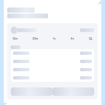
Торговать
15м
30м
1ч
4ч
1Д