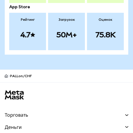
App Store
Рейтинг
Загрузок
Оценок
4.7
50M+
75.8K
PALLon/CHF
Нижний колонтитул сайта MetaMask
Торговать
Торговля
Деньги
Swaps