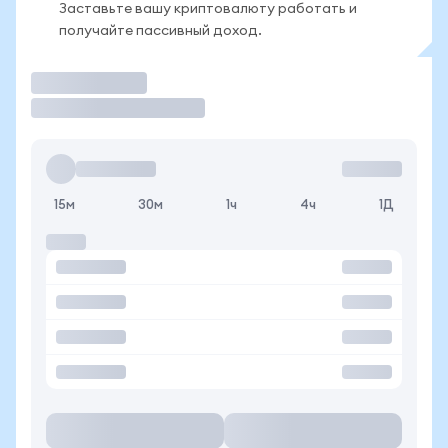
Заставьте вашу криптовалюту работать и
получайте пассивный доход.
Торговать
15м
30м
1ч
4ч
1Д