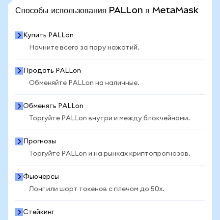
ПОСМОТРЕТЬ БОЛЬШЕ СТАТИСТИКИ
Способы использования PALLon в MetaMask
Купить PALLon
Начните всего за пару нажатий.
Продать PALLon
Обменяйте PALLon на наличные.
Обменять PALLon
Торгуйте PALLon внутри и между блокчейнами.
Прогнозы
Торгуйте PALLon и на рынках криптопрогнозов.
Фьючерсы
Лонг или шорт токенов с плечом до 50x.
Стейкинг