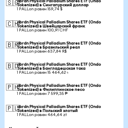
abrdn Physical Palladium Shares ETF (Ondo
🇸🇬
Tokenized) в Сингапурский доллар
1 PALLon равен 159,74 $
abrdn Physical Palladium Shares ETF (Ondo
🇨🇭
Tokenized) в Швейцарский франк
1 PALLon равен 100,91 CHF
abrdn Physical Palladium Shares ETF (Ondo
🇧🇷
Tokenized) в Бразильский реал
1 PALLon равен 637,84 R$
abrdn Physical Palladium Shares ETF (Ondo
🇧🇩
Tokenized) в Бангладешская така
1 PALLon равен 15 464,62 ৳
abrdn Physical Palladium Shares ETF (Ondo
🇵🇭
Tokenized) в Филиппинское песо
1 PALLon равен 7 599,35 ₱
abrdn Physical Palladium Shares ETF (Ondo
🇵🇱
Tokenized) в Польский злотый
1 PALLon равен 464,64 zł