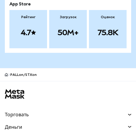
App Store
Рейтинг
Загрузок
Оценок
4.7
50M+
75.8K
PALLon/STXon
Нижний колонтитул сайта MetaMask
Торговать
Торговля
Деньги
Swaps
Покупайте