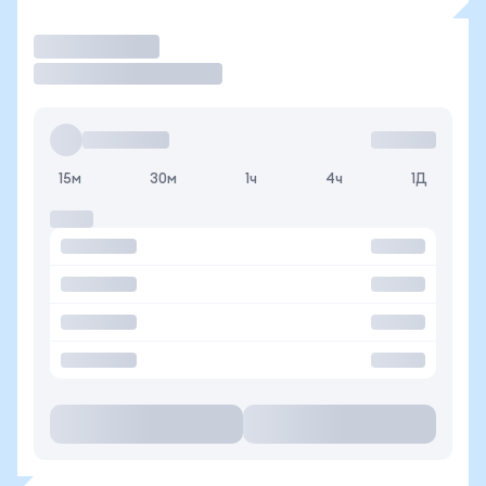
Торговать
15м
30м
1ч
4ч
1Д