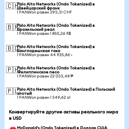
Palo Alto Networks (Ondo Tokenized) в
🇨🇭
Швейцарский франк
1 PANWon равен 293,31 CHF
Palo Alto Networks (Ondo Tokenized) в
🇧🇷
Бразильский реал
1 PANWon равен 1 850,26 R$
Palo Alto Networks (Ondo Tokenized) в
🇧🇩
Бангладешская така
1 PANWon равен 44 925,86 ৳
Palo Alto Networks (Ondo Tokenized) в
🇵🇭
Филиппинское песо
1 PANWon равен 22 033,48 ₱
Palo Alto Networks (Ondo Tokenized) в Польский
🇵🇱
злотый
1 PANWon равен 1 349,62 zł
Конвертируйте другие активы реального мира
в USD
McDonald's (Ondo Tokenized) в Доллар США