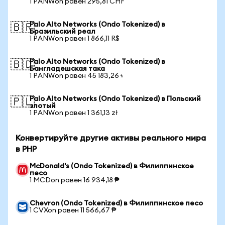
1 PANWon равен 295,81 CHF
Palo Alto Networks (Ondo Tokenized) в
🇧🇷
Бразильский реал
1 PANWon равен 1 866,11 R$
Palo Alto Networks (Ondo Tokenized) в
🇧🇩
Бангладешская така
1 PANWon равен 45 183,26 ৳
Palo Alto Networks (Ondo Tokenized) в Польский
🇵🇱
злотый
1 PANWon равен 1 361,13 zł
Конвертируйте другие активы реального мира
в PHP
McDonald's (Ondo Tokenized) в Филиппинское
песо
1 MCDon равен 16 934,18 ₱
Chevron (Ondo Tokenized) в Филиппинское песо
1 CVXon равен 11 566,67 ₱