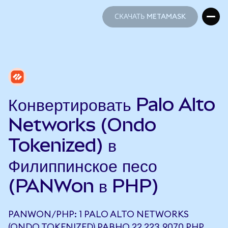
СКАЧАТЬ METAMASK
СКАЧАТЬ METAMASK
Конвертировать Palo Alto
Networks (Ondo
Tokenized) в
Филиппинское песо
(PANWon в PHP)
PANWON/PHP: 1 PALO ALTO NETWORKS
(ONDO TOKENIZED) РАВНО 22 223,9070 PHP