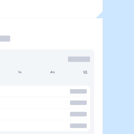
1ч
4ч
1Д