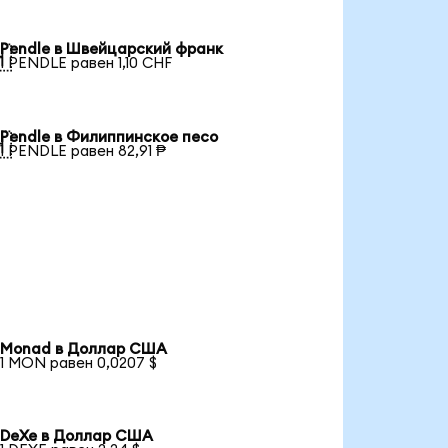
Pendle в Швейцарский франк

1 PENDLE равен 1,10 CHF
Pendle в Филиппинское песо

1 PENDLE равен 82,91 ₱
Monad в Доллар США
1 MON равен 0,0207 $
DeXe в Доллар США