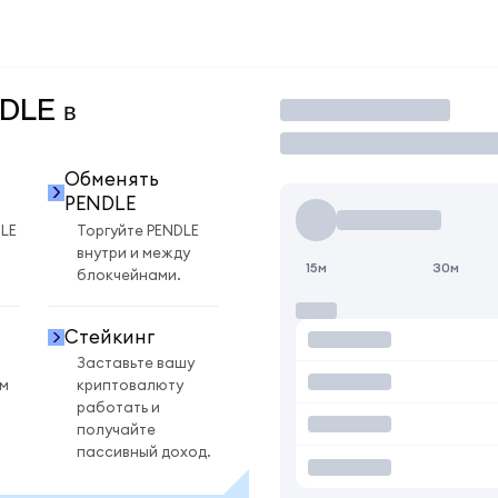
NDLE в
Торговать
Обменять
PENDLE
LE
Торгуйте PENDLE
внутри и между
15м
30м
блокчейнами.
Стейкинг
Заставьте вашу
ом
криптовалюту
работать и
получайте
пассивный доход.