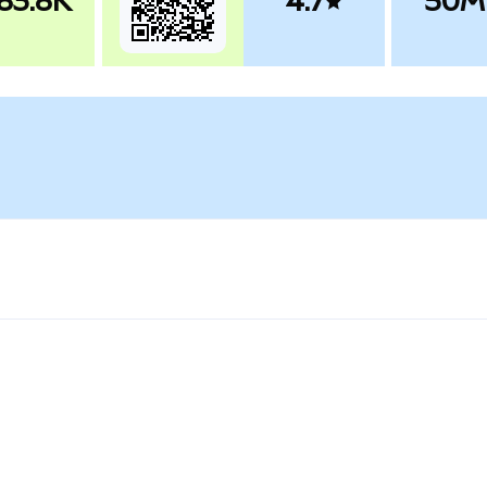
83.8K
4.7
50M