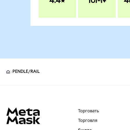
4.4
10M+
4
PENDLE/RAIL
Нижний колонтитул сайта MetaMask
Торговать
Торговля