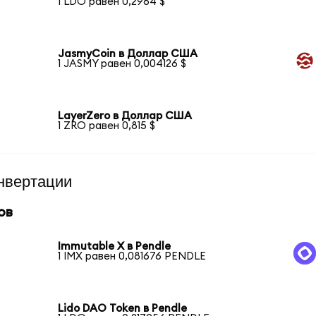
1 LDO равен 0,2964 $
JasmyCoin в Доллар США
1 JASMY равен 0,004126 $
LayerZero в Доллар США
1 ZRO равен 0,815 $
нвертации
ов
Immutable X в Pendle
1 IMX равен 0,081676 PENDLE
Lido DAO Token в Pendle