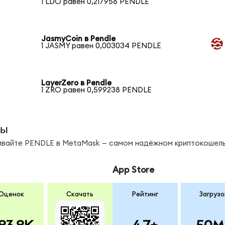
1 LDO равен 0,217956 PENDLE
JasmyCoin в Pendle
1 JASMY равен 0,003034 PENDLE
LayerZero в Pendle
1 ZRO равен 0,599238 PENDLE
ды
нивайте PENDLE в MetaMask — самом надёжном криптокошель
App Store
Оценок
Скачать
Рейтинг
Загрузо