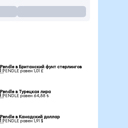
Pendle в Британский фунт стерлингов

1 PENDLE равен 1,01 £
Pendle в Турецкая лира

1 PENDLE равен 64,88 ₺
Pendle в Канадский доллар

1 PENDLE равен 1,91 $