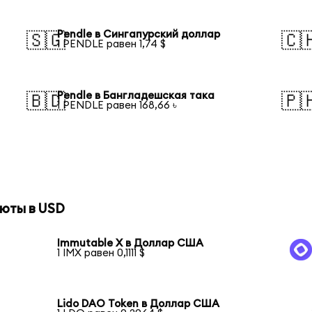
Pendle в Сингапурский доллар
🇸🇬
🇨
1 PENDLE равен 1,74 $
Pendle в Бангладешская така
🇧🇩
🇵
1 PENDLE равен 168,66 ৳
юты в USD
Immutable X в Доллар США
1 IMX равен 0,1111 $
Lido DAO Token в Доллар США