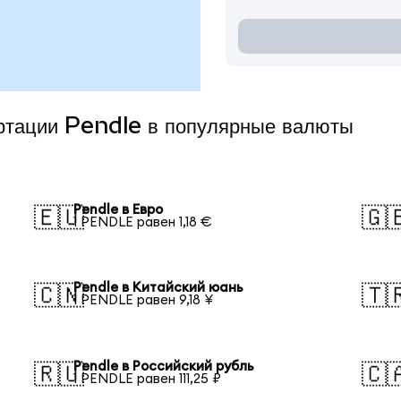
ертации Pendle в популярные валюты
Pendle в Евро
🇪🇺
🇬
1 PENDLE равен 1,18 €
Pendle в Китайский юань
🇨🇳
🇹
1 PENDLE равен 9,18 ¥
Pendle в Российский рубль
🇷🇺
🇨
1 PENDLE равен 111,25 ₽