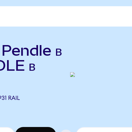
 Pendle в
DLE в
31 RAIL