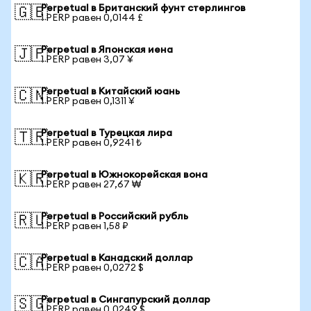
Perpetual в Британский фунт стерлингов
🇬🇧
1 PERP равен 0,0144 £
Perpetual в Японская иена
🇯🇵
1 PERP равен 3,07 ¥
Perpetual в Китайский юань
🇨🇳
1 PERP равен 0,1311 ¥
Perpetual в Турецкая лира
🇹🇷
1 PERP равен 0,9241 ₺
Perpetual в Южнокорейская вона
🇰🇷
1 PERP равен 27,67 ₩
Perpetual в Российский рубль
🇷🇺
1 PERP равен 1,58 ₽
Perpetual в Канадский доллар
🇨🇦
1 PERP равен 0,0272 $
Perpetual в Сингапурский доллар
🇸🇬
1 PERP равен 0,0249 $