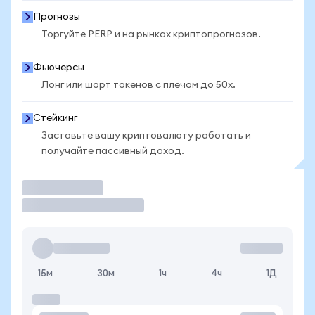
Прогнозы
Торгуйте PERP и на рынках криптопрогнозов.
Фьючерсы
Лонг или шорт токенов с плечом до 50x.
Стейкинг
Заставьте вашу криптовалюту работать и
получайте пассивный доход.
Торговать
15м
30м
1ч
4ч
1Д