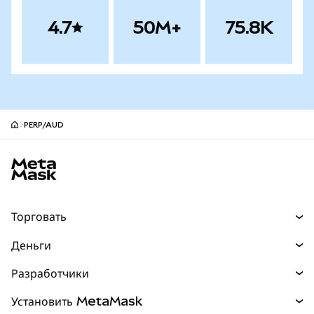
4.7
50M+
75.8K
PERP/AUD
Нижний колонтитул сайта MetaMask
Торговать
Торговля
Деньги
Swaps
Покупайте
Разработчики
Прогнозы
НОВИНКА
Карта
Документация для разработчиков
Установить MetaMask
Перпы
НОВИНКА
mUSD
НОВИНКА
Инфопанель