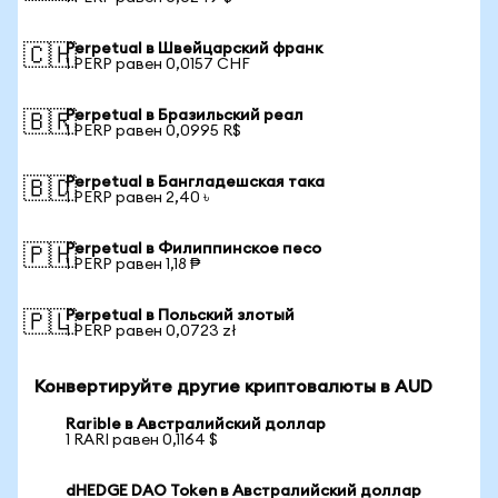
Perpetual в Швейцарский франк
🇨🇭
1 PERP равен 0,0157 CHF
Perpetual в Бразильский реал
🇧🇷
1 PERP равен 0,0995 R$
Perpetual в Бангладешская така
🇧🇩
1 PERP равен 2,40 ৳
Perpetual в Филиппинское песо
🇵🇭
1 PERP равен 1,18 ₱
Perpetual в Польский злотый
🇵🇱
1 PERP равен 0,0723 zł
Конвертируйте другие криптовалюты в AUD
Rarible в Австралийский доллар
1 RARI равен 0,1164 $
dHEDGE DAO Token в Австралийский доллар