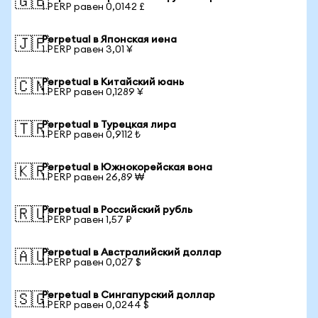
🇬🇧
1 PERP равен 0,0142 £
Perpetual в Японская иена
🇯🇵
1 PERP равен 3,01 ¥
Perpetual в Китайский юань
🇨🇳
1 PERP равен 0,1289 ¥
Perpetual в Турецкая лира
🇹🇷
1 PERP равен 0,9112 ₺
Perpetual в Южнокорейская вона
🇰🇷
1 PERP равен 26,89 ₩
Perpetual в Российский рубль
🇷🇺
1 PERP равен 1,57 ₽
Perpetual в Австралийский доллар
🇦🇺
1 PERP равен 0,027 $
Perpetual в Сингапурский доллар
🇸🇬
1 PERP равен 0,0244 $