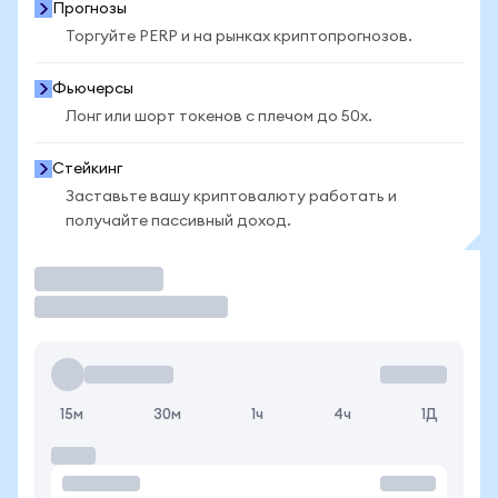
Прогнозы
Торгуйте PERP и на рынках криптопрогнозов.
Фьючерсы
Лонг или шорт токенов с плечом до 50x.
Стейкинг
Заставьте вашу криптовалюту работать и
получайте пассивный доход.
Торговать
15м
30м
1ч
4ч
1Д