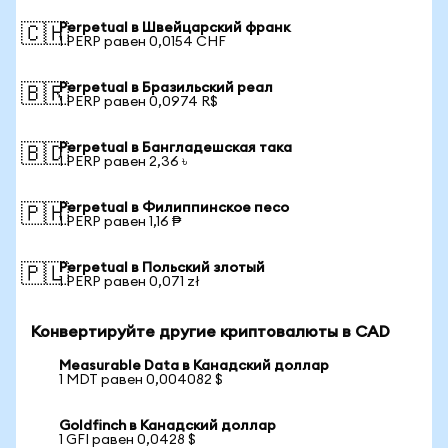
Perpetual в Швейцарский франк
🇨🇭
1 PERP равен 0,0154 CHF
Perpetual в Бразильский реал
🇧🇷
1 PERP равен 0,0974 R$
Perpetual в Бангладешская така
🇧🇩
1 PERP равен 2,36 ৳
Perpetual в Филиппинское песо
🇵🇭
1 PERP равен 1,16 ₱
Perpetual в Польский злотый
🇵🇱
1 PERP равен 0,071 zł
Конвертируйте другие криптовалюты в CAD
Measurable Data в Канадский доллар
1 MDT равен 0,004082 $
Goldfinch в Канадский доллар
1 GFI равен 0,0428 $