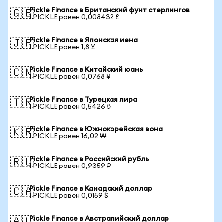
Pickle Finance в Британский фунт стерлингов
🇬🇧
1 PICKLE равен 0,008432 £
Pickle Finance в Японская иена
🇯🇵
1 PICKLE равен 1,8 ¥
Pickle Finance в Китайский юань
🇨🇳
1 PICKLE равен 0,0768 ¥
Pickle Finance в Турецкая лира
🇹🇷
1 PICKLE равен 0,5426 ₺
Pickle Finance в Южнокорейская вона
🇰🇷
1 PICKLE равен 16,02 ₩
Pickle Finance в Российский рубль
🇷🇺
1 PICKLE равен 0,9359 ₽
Pickle Finance в Канадский доллар
🇨🇦
1 PICKLE равен 0,0159 $
Pickle Finance в Австралийский доллар