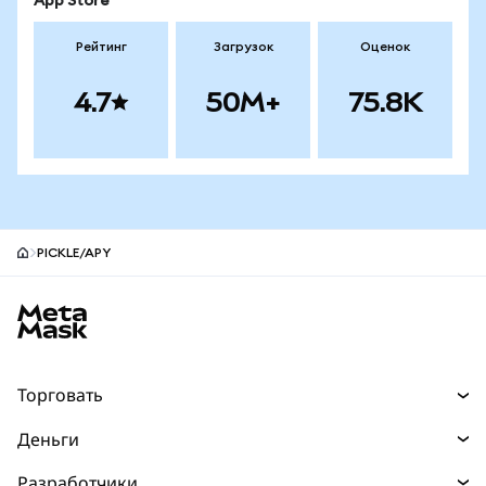
App Store
Рейтинг
Загрузок
Оценок
4.7
50M+
75.8K
PICKLE/APY
Нижний колонтитул сайта MetaMask
Торговать
Торговля
Деньги
Swaps
Покупайте
Разработчики