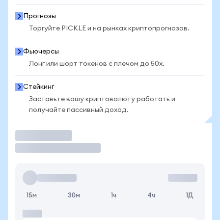
Прогнозы
Торгуйте PICKLE и на рынках криптопрогнозов.
Фьючерсы
Лонг или шорт токенов с плечом до 50x.
Стейкинг
Заставьте вашу криптовалюту работать и
получайте пассивный доход.
Торговать
15м
30м
1ч
4ч
1Д