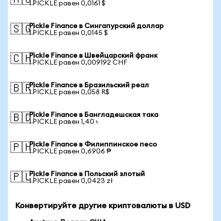
🇦🇺
1 PICKLE равен 0,0161 $
Pickle Finance в Сингапурский доллар
🇸🇬
1 PICKLE равен 0,0145 $
Pickle Finance в Швейцарский франк
🇨🇭
1 PICKLE равен 0,009192 CHF
Pickle Finance в Бразильский реал
🇧🇷
1 PICKLE равен 0,058 R$
Pickle Finance в Бангладешская така
🇧🇩
1 PICKLE равен 1,40 ৳
Pickle Finance в Филиппинское песо
🇵🇭
1 PICKLE равен 0,6906 ₱
Pickle Finance в Польский злотый
🇵🇱
1 PICKLE равен 0,0423 zł
Конвертируйте другие криптовалюты в USD