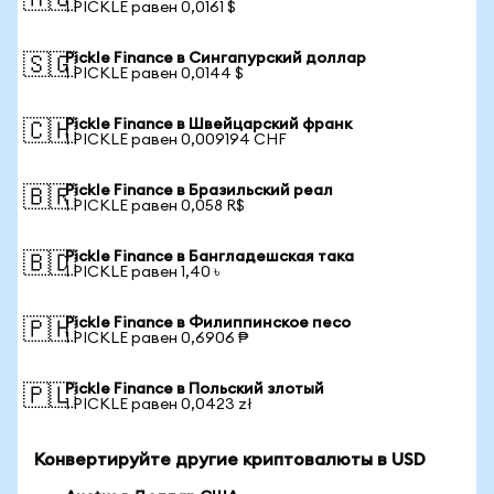
🇦🇺
1 PICKLE равен 0,0161 $
Pickle Finance в Сингапурский доллар
🇸🇬
1 PICKLE равен 0,0144 $
Pickle Finance в Швейцарский франк
🇨🇭
1 PICKLE равен 0,009194 CHF
Pickle Finance в Бразильский реал
🇧🇷
1 PICKLE равен 0,058 R$
Pickle Finance в Бангладешская така
🇧🇩
1 PICKLE равен 1,40 ৳
Pickle Finance в Филиппинское песо
🇵🇭
1 PICKLE равен 0,6906 ₱
Pickle Finance в Польский злотый
🇵🇱
1 PICKLE равен 0,0423 zł
Конвертируйте другие криптовалюты в USD