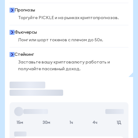
Прогнозы
Торгуйте PICKLE и на рынках криптопрогнозов.
Фьючерсы
Лонг или шорт токенов с плечом до 50x.
Стейкинг
Заставьте вашу криптовалюту работать и
получайте пассивный доход.
Торговать
15м
30м
1ч
4ч
1Д