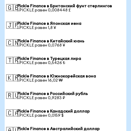
Pickle Finance в Британский фунт стерлингов
🇬🇧
1 PICKLE равен 0,008448 £
Pickle Finance в Японская иена
🇯🇵
1 PICKLE равен 1,8 ¥
Pickle Finance в Китайский юань
🇨🇳
1 PICKLE равен 0,0768 ¥
Pickle Finance в Турецкая лира
🇹🇷
1 PICKLE равен 0,5426 ₺
Pickle Finance в Южнокорейская вона
🇰🇷
1 PICKLE равен 16,02 ₩
Pickle Finance в Российский рубль
🇷🇺
1 PICKLE равен 0,9283 ₽
Pickle Finance в Канадский доллар
🇨🇦
1 PICKLE равен 0,0159 $
Pickle Finance в Австралийский доллар