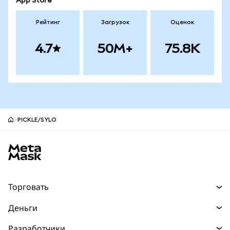
App Store
Рейтинг
Загрузок
Оценок
4.7
50M+
75.8K
PICKLE/SYLO
Нижний колонтитул сайта MetaMask
Торговать
Торговля
Деньги
Swaps
Покупайте
Разработчики